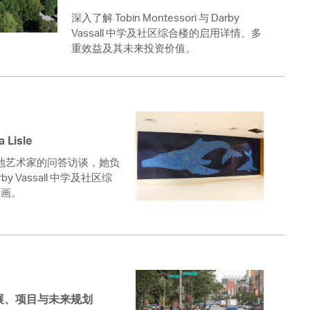
 Bills Online
深入了解 Tobin Montessori 与 Darby
operty Database
Vassall 中学及社区综合楼的启用详情、多
重效益及其未来投资价值。
ClickFix
ew News
ch City Council
Lisle
e 本地艺术家的问答访谈，她负
Darby Vassall 中学及社区综
壁画。
：进展、项目与未来规划