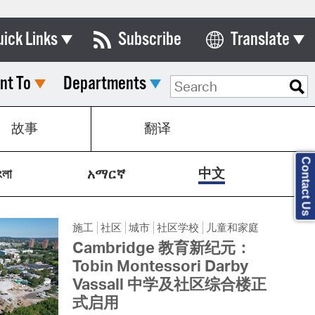
uick Links
Subscribe
Translate
Select Language
nt To
Departments
ards & Commissions
lendar
故事
翻译
y Directory
Contact Us
tact City Council
中文
ংলা
አማርኛ
partment List
施工
社区
城市
社区学校
儿童和家庭
rms & Documents
Cambridge 教育新纪元：
nicipal Code
Tobin Montessori Darby
Vassall 中学及社区综合楼正
n Meeting Portal
式启用