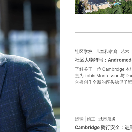
Pay
Pr
See
Vi
Wat
社区学校
儿童和家庭
艺术
社区人物特写：Andromeda 
了解关于一位 Cambridg
责为 Tobin Montessori 与 
合楼创作全新的座头鲸母子
运输
施工
城市服务
Cambridge 骑行安全