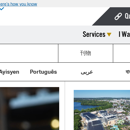
ere’s how you know
Q
Services
I Wa
Bo
Ca
刊物
Cit
Con
Ayisyen
Português
عربى
বা
De
Fo
Mu
Ope