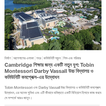
নির্মাণ
আশেপাশের এলাকা
শহর
কমিউনিটি স্কুল
শিশু এবং পরিবার
Cambridge শিক্ষার জন্য একটি নতুন যুগ: Tobin
Montessori Darby Vassall উচ্চ বিদ্যালয় ও
কমিউনিটি কমপ্লেক্স-এর উদ্বোধন
Tobin Montessori এবং Darby Vassall উচ্চ বিদ্যালয় ও কমিউনিটি কমপ্লেক্স
উদ্বোধন, এর অনেক সুবিধা এবং এটি কীভাবে ভবিষ্যতে একটি বিনিয়োগ হিসাবে কাজ করবে
সে সম্পর্কে আরও জানুন।