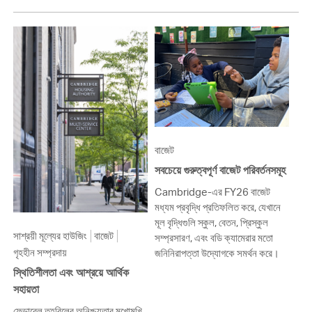
বাজেট
সবচেয়ে গুরুত্বপূর্ণ বাজেট পরিবর্তনসমূহ
Cambridge-এর FY26 বাজেট
মধ্যম প্রবৃদ্ধি প্রতিফলিত করে, যেখানে
মূল বৃদ্ধিগুলি স্কুল, বেতন, প্রিস্কুল
সাশ্রয়ী মূল্যের হাউজিং
বাজেট
সম্প্রসারণ, এবং বডি ক্যামেরার মতো
গৃহহীন সম্প্রদায়
জনিনিরাপত্তা উদ্যোগকে সমর্থন করে।
স্থিতিশীলতা এবং আশ্রয়ে আর্থিক
সহায়তা
ফেডারেল তহবিলের অনিশ্চয়তার মুখোমুখি