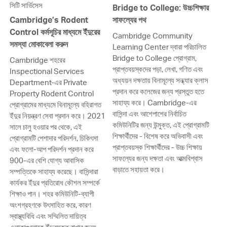
সিটি সার্ভিসেস
Bridge to College: উচ্চশিক্ষার
Cambridge’s Rodent
সাফল্যের পথ
Control কর্মসূচির মাধ্যমে ইঁদুরের
Cambridge Community
সমস্যা মোকাবেলা করুন
Learning Center দ্বারা পরিচালিত
Bridge to College প্রোগ্রাম,
Cambridge শহরের
প্রাপ্তবয়স্কদের পড়া, লেখা, গণিত এবং
Inspectional Services
অধ্যয়ন দক্ষতায় বিনামূল্যে সন্ধ্যার ক্লাস
Department-এর Private
প্রদান করে কলেজের জন্য প্রস্তুত হতে
Property Rodent Control
সাহায্য করে। Cambridge-এর
প্রোগ্রামের মাধ্যমে বিনামূল্যে বহিরাগত
বাসিন্দা এবং আশেপাশের নির্বাচিত
ইঁদুর নিয়ন্ত্রণ সেবা প্রদান করে। 2021
কমিউনিটির জন্য উন্মুক্ত, এই প্রোগ্রামটি
সালে চালু হওয়ার পর থেকে, এই
শিক্ষার্থীদের - বিশেষ করে অভিবাসী এবং
প্রোগ্রামটি পেশাদার পরিদর্শন, চিকিৎসা
প্রাপ্তবয়স্ক শিক্ষার্থীদের - উচ্চ শিক্ষায়
এবং ফলো-আপ পরিদর্শন প্রদান করে
সাফল্যের জন্য দক্ষতা এবং আত্মবিশ্বাস
900-এর বেশি যোগ্য আবাসিক
বাড়াতে সহায়তা করে।
সম্পত্তিকে সাহায্য করেছে। বাসিন্দারা
কার্যকর ইঁদুর প্রতিরোধ কৌশল সম্পর্কে
শিক্ষাও পান। শহর কমিউনিটি-ব্যাপী
অংশগ্রহণকে উৎসাহিত করে, কারণ
স্বাস্থ্যবিধি এবং সম্মিলিত দায়িত্ব