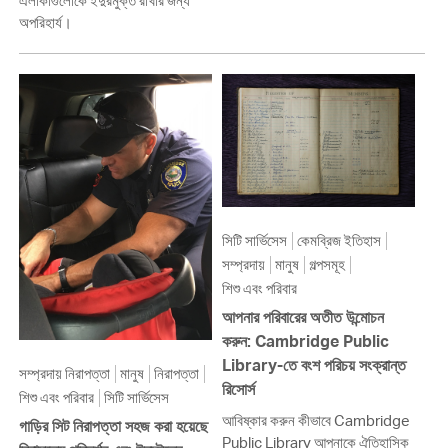
এলাকাগুলোকে ইঁদুরমুক্ত রাখার জন্য
অপরিহার্য।
সিটি সার্ভিসেস
কেমব্রিজ ইতিহাস
সম্প্রদায়
মানুষ
গল্পসমূহ
শিশু এবং পরিবার
আপনার পরিবারের অতীত উন্মোচন
করুন: Cambridge Public
Library-তে বংশ পরিচয় সংক্রান্ত
সম্প্রদায় নিরাপত্তা
মানুষ
নিরাপত্তা
রিসোর্স
শিশু এবং পরিবার
সিটি সার্ভিসেস
আবিষ্কার করুন কীভাবে Cambridge
গাড়ির সিট নিরাপত্তা সহজ করা হয়েছে
Public Library আপনাকে ঐতিহাসিক