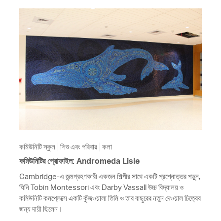
কমিউনিটি স্কুল
শিশু এবং পরিবার
কলা
কমিউনিটির প্রোফাইল: Andromeda Lisle
Cambridge-এ জন্মগ্রহণকারী একজন শিল্পীর সাথে একটি প্রশ্নোত্তর পড়ুন,
যিনি Tobin Montessori এবং Darby Vassall উচ্চ বিদ্যালয় ও
কমিউনিটি কমপ্লেক্সে একটি কুঁজওয়ালা তিমি ও তার বাছুরের নতুন দেওয়াল চিত্রের
জন্য দায়ী ছিলেন।