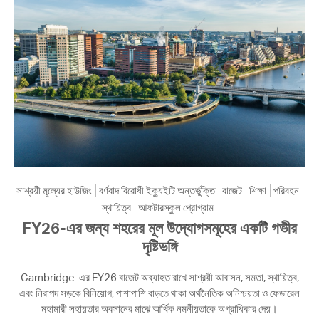
সাশ্রয়ী মূল্যের হাউজিং
বর্ণবাদ বিরোধী ইক্যুইটি অন্তর্ভুক্তি
বাজেট
শিক্ষা
পরিবহন
স্থায়িত্ব
আফটারস্কুল প্রোগ্রাম
FY26-এর জন্য শহরের মূল উদ্যোগসমূহের একটি গভীর
দৃষ্টিভঙ্গি
Cambridge-এর FY26 বাজেট অব্যাহত রাখে সাশ্রয়ী আবাসন, সমতা, স্থায়িত্ব,
এবং নিরাপদ সড়কে বিনিয়োগ, পাশাপাশি বাড়তে থাকা অর্থনৈতিক অনিশ্চয়তা ও ফেডারেল
মহামারী সহায়তার অবসানের মাঝে আর্থিক নমনীয়তাকে অগ্রাধিকার দেয়।