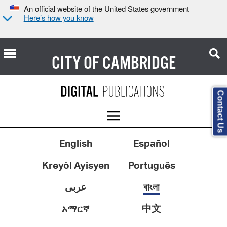
An official website of the United States government
Here’s how you know
CITY OF
CAMBRIDGE
Contact Us
English
Español
Kreyòl Ayisyen
Português
عربى
বাংলা
中文
አማርኛ