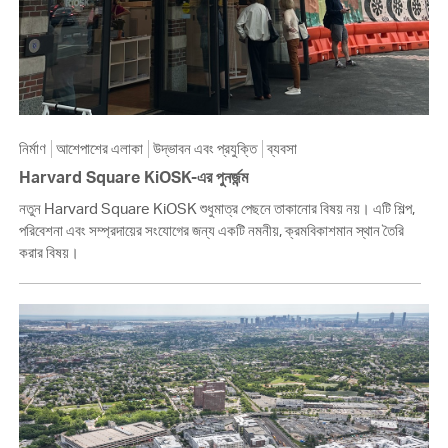
নির্মাণ
আশেপাশের এলাকা
উদ্ভাবন এবং প্রযুক্তি
ব্যবসা
Harvard Square KiOSK-এর পুনর্জন্ম
নতুন Harvard Square KiOSK শুধুমাত্র পেছনে তাকানোর বিষয় নয়। এটি শিল্প,
পরিবেশনা এবং সম্প্রদায়ের সংযোগের জন্য একটি নমনীয়, ক্রমবিকাশমান স্থান তৈরি
করার বিষয়।