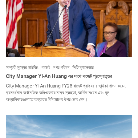
সাশ্রয়ী মূল্যের হাউজিং
বাজেট
নগর পরিষদ
সিটি ম্যানেজার
City Manager Yi-An Huang এর সাথে বাজেট প্রশ্নোত্তর
City Manager Yi-An Huang FY26 বাজেট প্রক্রিয়ায় ভূমিকা পালন করেন,
ক্রমবর্ধমান অর্থনৈতিক অনিশ্চয়তার মধ্যে স্বচ্ছতা, আর্থিক সংযম এবং মূল
অগ্রাধিকারগুলোতে অব্যাহত বিনিয়োগের উপর জোর দেন।