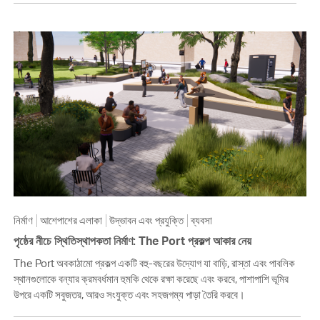
নির্মাণ
আশেপাশের এলাকা
উদ্ভাবন এবং প্রযুক্তি
ব্যবসা
পৃষ্ঠের নীচে স্থিতিস্থাপকতা নির্মাণ: The Port প্রকল্প আকার নেয়
The Port অবকাঠামো প্রকল্প একটি বহু-বছরের উদ্যোগ যা বাড়ি, রাস্তা এবং পাবলিক
স্থানগুলোকে বন্যার ক্রমবর্ধমান হুমকি থেকে রক্ষা করেছে এবং করবে, পাশাপাশি ভূমির
উপরে একটি সবুজতর, আরও সংযুক্ত এবং সহজগম্য পাড়া তৈরি করবে।