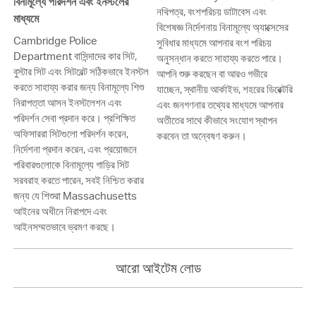
বিনামূল্যে পরিদর্শন এবং ইনস্টলের
নথিপত্র, বংশপরিচয় ডাটাবেস এবং
মাধ্যমে
বিশেষজ্ঞ নির্দেশনায় বিনামূল্যে অ্যাক্সেসের
Cambridge Police
সুবিধার মাধ্যমে আপনার বংশ পরিচয়
Department বাসিন্দাদের কার সিট,
অনুসন্ধান করতে সাহায্য করতে পারে।
বুস্টার সিট এবং সিটবেল্ট সঠিকভাবে ইনস্টল
আপনি শুরু করছেন বা আরও গভীরে
করতে সাহায্য করার জন্য বিনামূল্যে শিশু
যাচ্ছেন, স্থানীয় আর্কাইভ, শহরের ডিরেক্টরি
নিরাপত্তা আসন ইনস্টলেশন এবং
এবং জনগণনার তথ্যের মাধ্যমে আপনার
পরিদর্শন সেবা প্রদান করে। প্রশিক্ষিত
অতীতের সাথে কীভাবে সংযোগ স্থাপন
অফিসাররা সিটগুলো পরিদর্শন করেন,
করবেন তা অন্বেষণ করুন।
নির্দেশনা প্রদান করেন, এবং প্রয়োজনে
পরিবারগুলোকে বিনামূল্যে গাড়ির সিট
সরবরাহ করতে পারেন, সবই নিশ্চিত করার
জন্য যে শিশুরা Massachusetts
আইনের অধীনে নিরাপদে এবং
আইনসম্মতভাবে ভ্রমণ করছে।
আরো আইটেম লোড