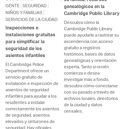
GENTE
SEGURIDAD
genealógicos en la
NIÑOS Y FAMILIAS
Cambridge Public Library
SERVICIOS DE LA CIUDAD
Descubra cómo la
Inspecciones e
Cambridge Public Library
instalaciones gratuitas
puede ayudarle a rastrear su
para simplificar la
ascendencia con acceso
gratuito a registros
seguridad de los
históricos, bases de datos
asientos infantiles
genealógicas y orientación
El Cambridge Police
experta. Tanto si recién
Department ofrece un
comienza o desea
servicio gratuito de
investigar más a fondo,
instalación e inspección de
descubra cómo conectarse
asientos de seguridad
con su pasado a través de
infantiles para ayudar a los
archivos locales, directorios
residentes a instalar
de la ciudad y datos
correctamente los asientos
censales.
de seguridad, asientos
elevados y cinturones de
seguridad. Hay oficiales