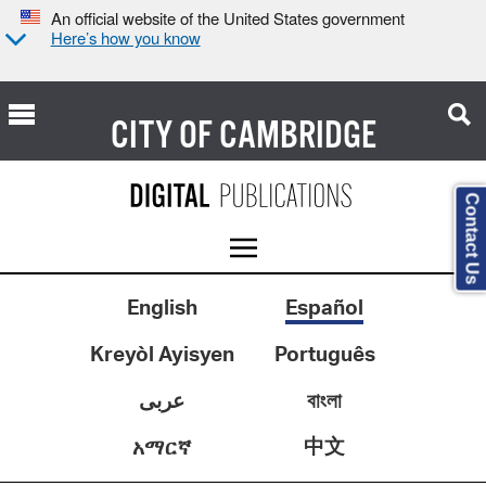
An official website of the United States government
Here’s how you know
CITY OF
CAMBRIDGE
Contact Us
English
Español
Kreyòl Ayisyen
Português
عربى
বাংলা
中文
አማርኛ