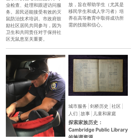
放，旨在帮助学生（尤其是
业检查、处理和跟进访问服
移民学生和成人学习者）培
务。居民还能接受有效的灭
养在高等教育中取得成功所
鼠防治技术培训。市政府鼓
需的技能和信心。
励社区居民共同参与，因为
卫生和共同责任对于保持社
区无鼠患至关重要。
城市服务
剑桥历史
社区
人们
故事
儿童和家庭
探索家族历史：
Cambridge Public Library
的族谱资源