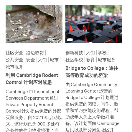
社区安全
路边取货
创新科技
人们
学校
公共安全
安全
人们
城市
社区学校
教育
城市服务
城市服务
Bridge to College：通往
利用 Cambridge Rodent
高等教育成功的桥梁
Control 计划应对鼠患
由 Cambridge Community
Learning Center 运营的
Cambridge 市 Inspectional
Bridge to College 计划通过
Services Department 通过
提供免费的阅读、写作、数
Private Property Rodent
学和学习技能晚间课程，帮
Control 计划提供免费的外部
助成年人为上大学做好准
灭鼠服务。自 2021 年启动以
备。该计划面向 Cambridge
来，该计划已为 900 多处符
居民以及部分周边社区开
合条件的住宅物业提供了专