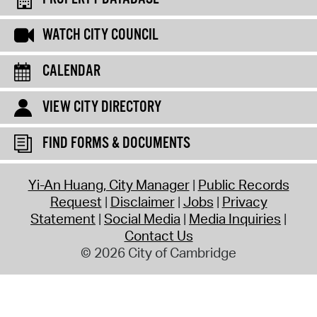
WATCH CITY COUNCIL
CALENDAR
VIEW CITY DIRECTORY
FIND FORMS & DOCUMENTS
Yi-An Huang, City Manager
Public Records
Request
Disclaimer
Jobs
Privacy
Statement
Social Media
Media Inquiries
Contact Us
© 2026 City of Cambridge