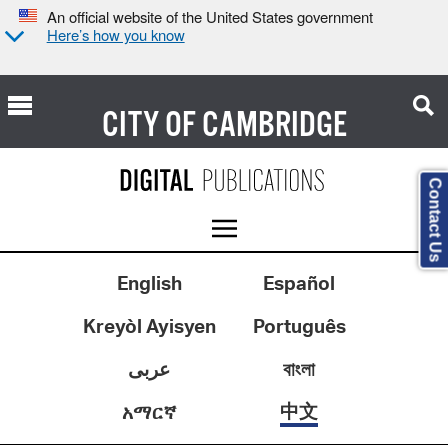
An official website of the United States government
Here’s how you know
CITY OF
CAMBRIDGE
Contact Us
English
Español
Kreyòl Ayisyen
Português
عربى
বাংলা
中文
አማርኛ