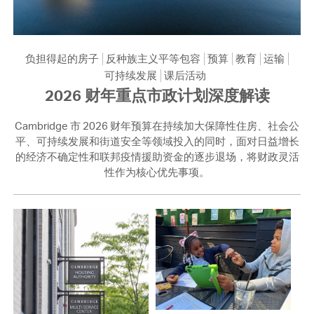
负担得起的房子
反种族主义平等包容
预算
教育
运输
可持续发展
课后活动
2026 财年重点市政计划深度解读
Cambridge 市 2026 财年预算在持续加大保障性住房、社会公
平、可持续发展和街道安全等领域投入的同时，面对日益增长
的经济不确定性和联邦疫情援助资金的逐步退场，将财政灵活
性作为核心优先事项。