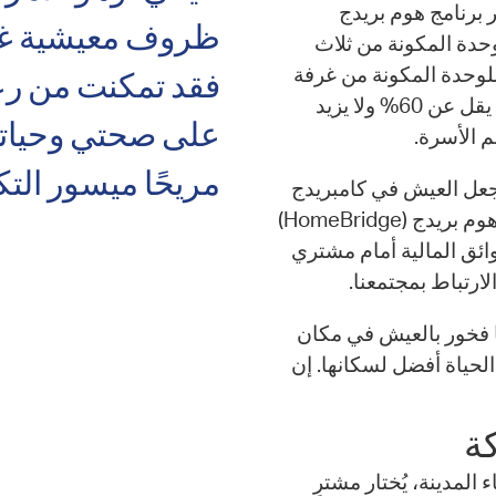
 برنامج هوم بريدج
ظروف معيشية غير
 سعر الشراء للوحدة المكونة من ثلاث
و60% للوحدة المكونة من غرفتي نوم، و50% للوحدة المكونة من غرفة
فقد تمكنت من رع
نوم واحدة. يجب أن يحصل المتقدمون المؤهلون على ما لا يقل عن 60% ولا يزيد
على صحتي وحياتي ا
مريحًا ميسور التكل
جعل العيش في كامبريدج
أكثر سهولة بالنسبة للمقيمين الجدد والقدامى. يُعد برنامج هوم بريدج (HomeBridge)
ائق المالية أمام مشتري
ارتباط بمجتمعنا.
نا فخور بالعيش في مكان
لحياة أفضل لسكانها. إن
كة
المدينة، يُختار مشترٍ