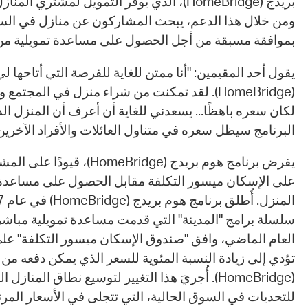
بريدج (HomeBridge)، الذي يوفر التمويل لمشتري
ومن خلال هذا الدعم، يبحث المشاركون عن منازل في الس
بموافقة مسبقة من أجل الحصول على مساعدة تمويلية من "
يقول أحد المقيمين: "أنا ممتن للغاية للفرصة التي أتاحها ل
(HomeBridge). لقد تمكنت من شراء منزل في المجتم
لكان سعره باهظًا... يسعدني للغاية أن أعرف أن المنزل ال
البرنامج سيظل سعره في متناول العائلات والأفراد الآخري
يفرض برنامج هوم بريدج (meBridge
على الإسكان ميسور التكلفة مقابل الحصول على مساعدة 
سلسلة برامج "المدينة" التي قدمت مساعدة تمويلية مباش
العام الماضي، وافق "صندوق الإسكان ميسور التكلفة" على
تؤدي إلى زيادة النسبة المئوية للسعر الذي يمكن دفعه من 
(HomeBridge). أُجريَ هذا التغيير لتوسيع نطاق المنا
للتحديات في السوق الحالية، التي تتجلى في الأسعار المرت