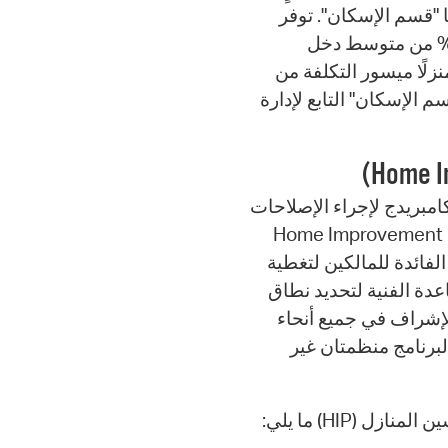
ا "قسم الإسكان". توفر
وعة إعادة البيع للأسر التي تكسب ما بين 50% و100% من متوسط دخل
قة المُعدّل حسب حجم الأسرة. يتوفر أكثر من 550 منزلًا ميسور التكلفة من
م الإسكان" التابع لإدارة
مبريدج لإجراء الإصلاحات
ل برنامج تحسين المنازل (Home Improvement Program
 (HIP) قروضًا منخفضة الفائدة للمالكين لتغطية
عدة الفنية لتحديد نطاق
لإشراف في جميع أنحاء
البرنامج منظمتان غير