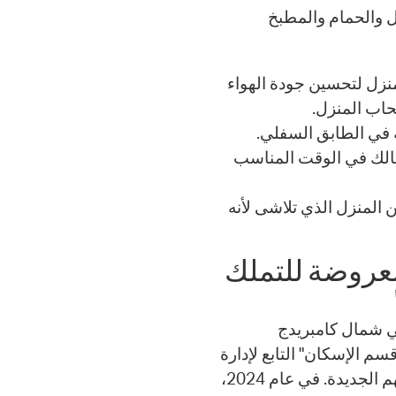
 والحمام والمطبخ
منزل لتحسين جودة الهواء
حاب المنزل.
 في الطابق السفلي.
مالك في الوقت المناسب
 المنزل الذي تلاشى لأنه
معروضة للتملك
تكلفة في شمال كامبريدج
م الإسكان" التابع لإدارة
التنمية المجتمعية (CDD). يعيش المشترون الآن في منازلهم الجديدة. في عام 2024،