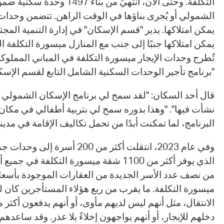
التكلفة. وحتى الآن، انتُهيَ من بناء 
الشمولي أو يُجرى بناؤها في الوقت الراهن. تتضمن وحدا
يمكن امتلاكها جنبًا إلى جنب مع المنازل ميسورة التكلفة ال
تُطرح وحدات الإيجار ميسورة التكلفة في المباني المملو
"برنامج تأجير الوحدات السكنية الشامل التابع لقسم الإسك
قال أحد السكان: "لقد سمح لي برنامج الإسكان الشمولي ب
نشأت فيها". "وهذا بدوره سمح لي بتربية أطفالي في مكان ع
البرنامج، لما تمكنت أبدًا من تحمل تكاليف الإقامة في مدين
وفي عام 2023، انتقلت أكثر من 200 أ
الذي يوفر أكثر من 1100 شقة ميسورة التكلفة في
من نصف عدد الأسر الجديدة من العقارات الموجودة بأسع
ميسورة التكلفة. ما يقرب من ربع هؤلاء المستأجرين كان ل
دخلهم للإيجار، أو أنهم يواجهون إخلاءً بلا عذر. وقد ساعدهم 