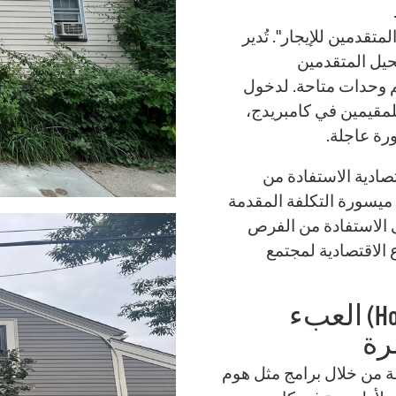
قدمين للإيجار". تُدير
ُحيل المتقدمين
م وحدات متاحة. لدخول
للمقيمين في كامبريدج،
رة عاجلة.
صادية الاستفادة من
 ميسورة التكلفة المقدمة
لى الاستفادة من الفرص
 الاقتصادية لمجتمع
يخفف برنامج هوم بريدج (HomeBridge) العبء
رة
ة من خلال برامج مثل هوم