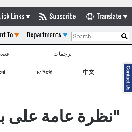
uick Links
Subscribe
Translate
Select Language
nt To
Departments
ards & Commissions
lendar
ترجمات
قص
y Directory
Contact Us
中文
tact City Council
ংলা
አማርኛ
partment List
rms & Documents
"نظرة عامة على بر
nicipal Code
n Meeting Portal