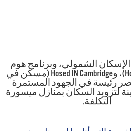
 الإسكان الشمولي، وبرنامج هوم
بريدج (HomeBridge)، وHosed IN Cambridge (مسكن في
صر رئيسة في الجهود المستمرة
دينة لتزويد السكان بمنازل ميسورة
التكلفة.