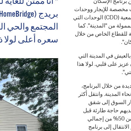
" أنا ممتن للغاية 
1497 وحدة سكنية ضمن برنامج الإسكان
ت مخصصة للإيجار ووحدات
يمكن امتلاكها. يدير "قسم الإسكان" في إدارة التنمية المجتمعية (CDD) الوحدات التي
ممولة من "المدينة". كما
المجتمع والحي ال
كة للقطاع الخاص من خلال
سعره أعلى لولا ذل
ان".
العيش في المدينة التي
زيز على قلبي. لولا هذا
تي".
سرة إلى وحدات جديدة من خلال البرنامج،
 جميع أنحاء المدينة. وانتقل أكثر
ار السوق إلى شقق
ديهم حاجة طارئة قبل
الانتقال، مثل أنهم ليس لديهم مأوى، أو أنهم يدفعون أكثر من 50% من إجمالي
الانتقال إلى برنامج