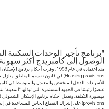
 Bills Online
operty Database
ClickFix
ew News
ch City Council
"برنامج تأجير الوحدات السكنية ا
الوصول إلى كامبريدج أكثر سهولة
Housing provisions) في قانون تقسيم المناطق 
للأسر ذات الدخل المنخفض والمعتدل والمتوسط في كامبريدج
عنصرًا رئيسًا في الجهود المستمرة التي تبذلها "المدينة" ل
م
provisions) على إشراك القطاع الخاص للمساعدة في