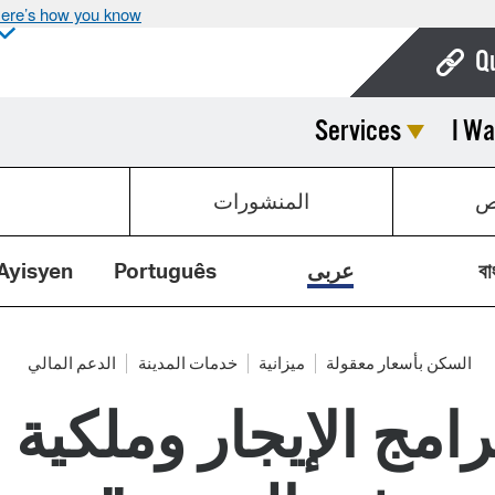
ere’s how you know
Q
Services
I Wa
Bo
Ca
ص
المنشورات
Cit
Con
বা
عربى
Português
Ayisyen
De
Fo
السكن بأسعار معقولة
ميزانية
خدمات المدينة
الدعم المالي
امج الإيجار وملكية 
Mu
Ope