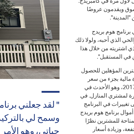
 المنازل لأول مرة في كامبريدج.
وق ويقدمون عروضًا
المدينة".
ي برنامج هوم بريدج
ع والحي الذي أحبه، ولولا ذلك
ذي اشتريته من خلال هذا
ن في المستقبل".
Ho)، قيودًا على المشترين المؤهلين للحصول
مالية بجزء من سعر
المنزل. أُطلق برنامج هوم بريدج (HomeBridge) في عام 2017، وهو الأحدث في
رة لمشتري المنازل. في
" لقد جعلني برنام
 تغييرات في البرنامج
أموال برنامج هوم بريدج
وسمح لي بالتركيز
زل المتاحة للمشترين نظرًا
فعة، وزيادة أسعار
حياتي، وهو الأمر 