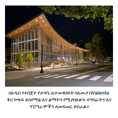
በአዲስ የተበጀተ የታዳጊ ቤተመፃህፍት ባለሙያ በValente
ቅርንጫፍ ይሰየማል እና ልማትን የሚያበለጽጉ ተግባራትን እና
ፕሮግራሞችን ለመፍጠር ይሰራል።