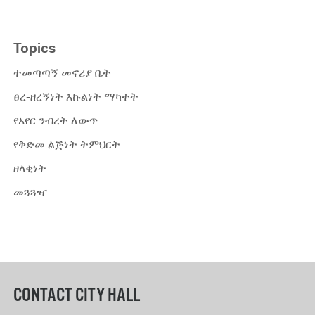
Topics
ተመጣጣኝ መኖሪያ ቤት
ፀረ-ዘረኝነት እኩልነት ማካተት
የአየር ንብረት ለውጥ
የቅድመ ልጅነት ትምህርት
ዘላቂነት
መጓጓዣ
CONTACT CITY HALL