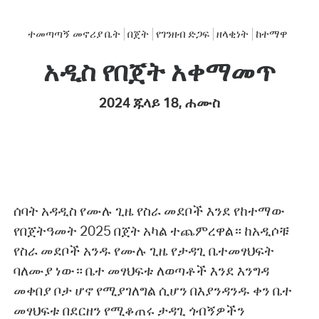
ተመጣጣኝ መኖሪያ ቤት
በጀት
የገንዘብ ድጋፍ
ዘላቂነት
ከተማዋ
አዲስ የበጀት አቀማመጥ
2024 ጁላይ 18, ሐሙስ
ሰባት አዳዲስ የሙሉ ጊዜ የስራ መደቦች እንደ የከተማው
የበጀትዓመት 2025 በጀት አካል ተጨምረዋል። ከአዲሶቹ
የስራ መደቦች አንዱ የሙሉ ጊዜ የታዳጊ ቤተመፃህፍት
ባለሙያ ነው። ቤተ መፃህፍቱ ለወጣቶች እንደ እንግዳ
መቀበያ ቦታ ሆኖ የሚያገለግል ሲሆን በእያንዳንዱ ቀን ቤተ
መፃህፍቱ በደርዘን የሚቆጠሩ ታዳጊ ጎብኝዎችን