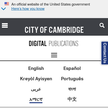
An official website of the United States government
Here’s how you know
CITY OF
CAMBRIDGE
Contact Us
English
Español
Kreyòl Ayisyen
Português
عربى
বাংলা
中文
አማርኛ