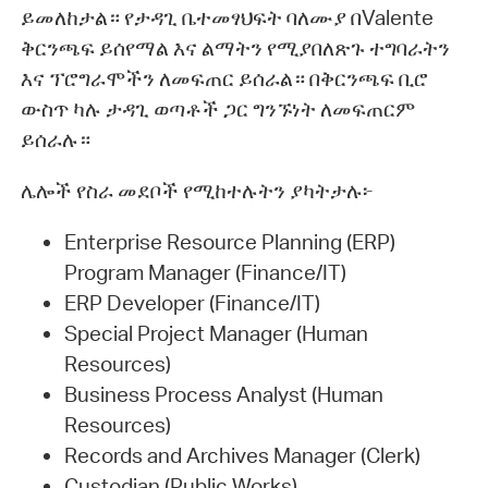
ይመለከታል። የታዳጊ ቤተመፃህፍት ባለሙያ በValente
ቅርንጫፍ ይሰየማል እና ልማትን የሚያበለጽጉ ተግባራትን
እና ፕሮግራሞችን ለመፍጠር ይሰራል። በቅርንጫፍ ቢሮ
ውስጥ ካሉ ታዳጊ ወጣቶች ጋር ግንኙነት ለመፍጠርም
ይሰራሉ።
ሌሎች የስራ መደቦች የሚከተሉትን ያካትታሉ፦
Enterprise Resource Planning (ERP)
Program Manager (Finance/IT)
ERP Developer (Finance/IT)
Special Project Manager (Human
Resources)
Business Process Analyst (Human
Resources)
Records and Archives Manager (Clerk)
Custodian (Public Works)