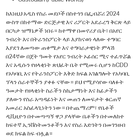
ከእነዚህ አዲስ የስራ መደቦች በስተጎን በፌብሯሪ 2024
ውስጥ በከተማው ድርጅታዊ እና ሪፖርት አደራረግ ቅርጽ ላይ
በርካታ ዝማኔዎች ነበሩ። ከተማዋ በመኖሪያ ቤት፣ በአየር
ንብረት እና በትራንስፖርት ላይ እያከናወነ ላለው ተግባር
እያደገ ለመጣው ጠቀሜታ እና ተግባራታዊነት ምላሽ
በ24ኛው በጀት ዓመት የአየር ንብረት ኦፊሰር ሚና ተፈጥሯል
እና አዲሱን የዘላቂነት ጽህፈት ቤት የሚመሩ ሲሆን ከCDD
የአካባቢ እና የትራንስፖርት እቅድ ክፍል አገልግሎት የአካባቢ
ፕላን ሰራተኞችን ያቀፉ ናቸው። ይህ የሚያሳየው ባለፉት
ዓመታት የዘላቂነት ስራችን ስኬታማነት እና ከፊታችን
ያለውን የስራ አጣዳፊነት እና መጠን ለመፍታት ቁርጠኛ
አመራር አስፈላጊነትን ነው። በተጨማሪም፣ የቤቶች
ዲቪዚዮን በተመጣጣኝ ዋጋ ያላቸው ቤቶችን በተመለከተ
ከፍተኛ ኢንቨስትመንቶችን እና የስራ እድገትን በመገንዘብ
ወደ ክፍል ከፍ ብሏል።