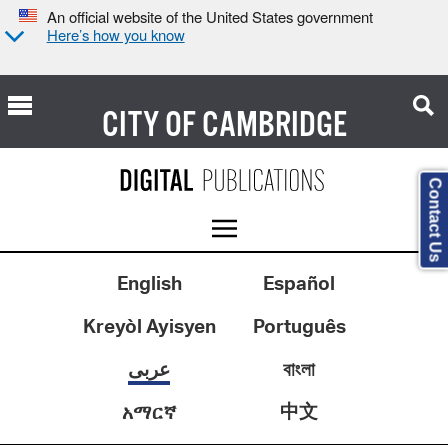
An official website of the United States government
Here’s how you know
CITY OF
CAMBRIDGE
Contact Us
English
Español
Kreyòl Ayisyen
Português
عربى
বাংলা
中文
አማርኛ