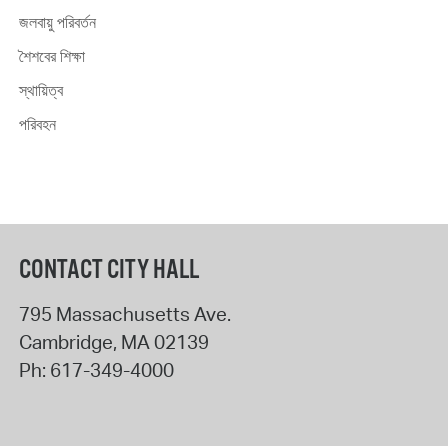
জলবায়ু পরিবর্তন
শৈশবের শিক্ষা
স্থায়িত্ব
পরিবহন
CONTACT CITY HALL
795 Massachusetts Ave.
Cambridge
,
MA
02139
Ph:
617-349-4000