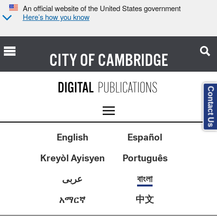
An official website of the United States government
Here’s how you know
CITY OF
CAMBRIDGE
Contact Us
English
Español
Kreyòl Ayisyen
Português
عربى
বাংলা
中文
አማርኛ