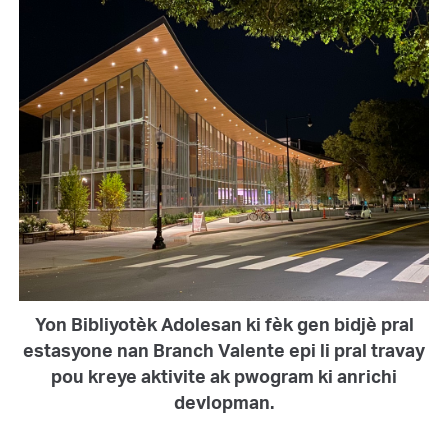
Yon Bibliyotèk Adolesan ki fèk gen bidjè pral
estasyone nan Branch Valente epi li pral travay
pou kreye aktivite ak pwogram ki anrichi
devlopman.