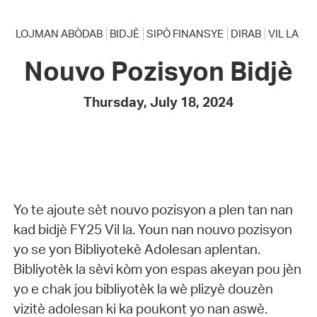
LOJMAN ABÒDAB
BIDJÈ
SIPÒ FINANSYE
DIRAB
VIL LA
Nouvo Pozisyon Bidjè
Thursday, July 18, 2024
Yo te ajoute sèt nouvo pozisyon a plen tan nan
kad bidjè FY25 Vil la. Youn nan nouvo pozisyon
yo se yon Bibliyotekè Adolesan aplentan.
Bibliyotèk la sèvi kòm yon espas akeyan pou jèn
yo e chak jou bibliyotèk la wè plizyè douzèn
vizitè adolesan ki ka poukont yo nan aswè.