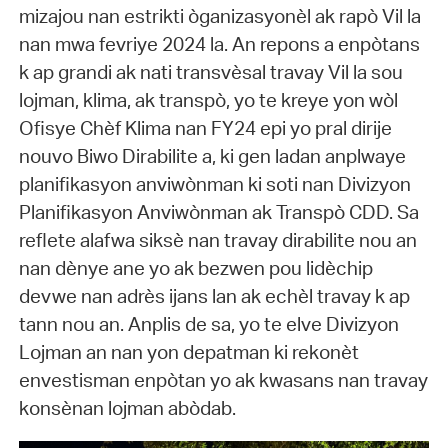
mizajou nan estrikti òganizasyonèl ak rapò Vil la
nan mwa fevriye 2024 la. An repons a enpòtans
k ap grandi ak nati transvèsal travay Vil la sou
lojman, klima, ak transpò, yo te kreye yon wòl
Ofisye Chèf Klima nan FY24 epi yo pral dirije
nouvo Biwo Dirabilite a, ki gen ladan anplwaye
planifikasyon anviwònman ki soti nan Divizyon
Planifikasyon Anviwònman ak Transpò CDD. Sa
reflete alafwa siksè nan travay dirabilite nou an
nan dènye ane yo ak bezwen pou lidèchip
devwe nan adrès ijans lan ak echèl travay k ap
tann nou an. Anplis de sa, yo te elve Divizyon
Lojman an nan yon depatman ki rekonèt
envestisman enpòtan yo ak kwasans nan travay
konsènan lojman abòdab.