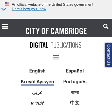
An official website of the United States government
Here’s how you know
CITY OF
CAMBRIDGE
Contact Us
English
Español
Kreyòl Ayisyen
Português
عربى
বাংলা
中文
አማርኛ