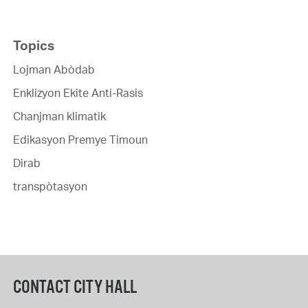
Topics
Lojman Abòdab
Enklizyon Ekite Anti-Rasis
Chanjman klimatik
Edikasyon Premye Timoun
Dirab
transpòtasyon
CONTACT CITY HALL