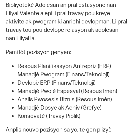
Bibliyotekè Adolesan an pral estasyone nan
Filyal Valente a epi li pral travay pou kreye
aktivite ak pwogram ki anrichi devlopman. Li pral
travay tou pou devlope relasyon ak adolesan
nan Filyal la.
Pami lòt pozisyon genyen:
Resous Planifikasyon Antrepriz (ERP)
Manadjè Pwogram (Finans/Teknoloji)
Devlopè ERP (Finans/Teknoloji)
Manadjè Pwojè Espesyal (Resous Imèn)
Analis Pwosesis Biznis (Resous Imèn)
Manadjè Dosye ak Achiv (Grefye)
Konsèvatè (Travay Piblik)
Anplis nouvo pozisyon sa yo, te gen plizyè