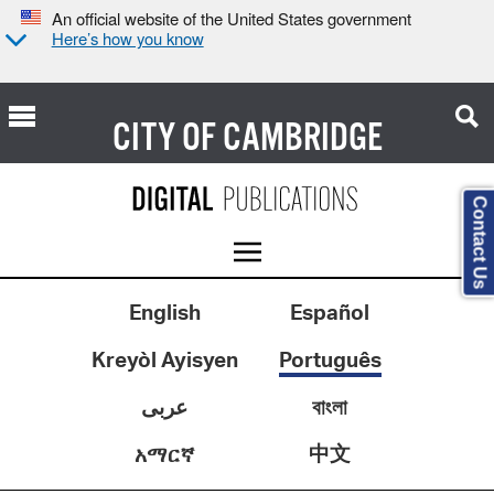
An official website of the United States government
Here’s how you know
CITY OF
CAMBRIDGE
Contact Us
English
Español
Kreyòl Ayisyen
Português
عربى
বাংলা
中文
አማርኛ