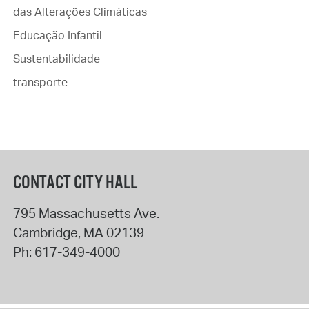
das Alterações Climáticas
Educação Infantil
Sustentabilidade
transporte
CONTACT CITY HALL
795 Massachusetts Ave.
Cambridge
,
MA
02139
Ph:
617-349-4000