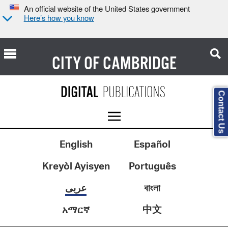
An official website of the United States government
Here’s how you know
CITY OF
CAMBRIDGE
Contact Us
English
Español
Kreyòl Ayisyen
Português
عربى
বাংলা
中文
አማርኛ