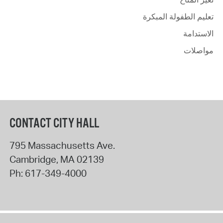
تعليم الطفولة المبكرة
الاستدامة
مواصلات
CONTACT CITY HALL
795 Massachusetts Ave.
Cambridge
,
MA
02139
Ph:
617-349-4000