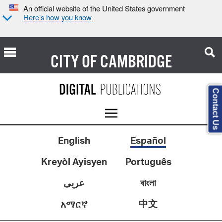
An official website of the United States government
Here’s how you know
CITY OF
CAMBRIDGE
Contact Us
English
Español
Kreyòl Ayisyen
Português
عربى
বাংলা
中文
አማርኛ