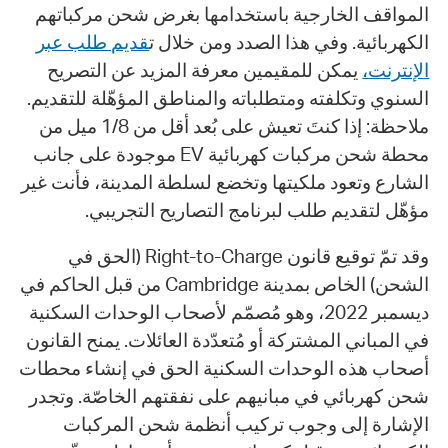
المواقف الخارجية باستخدامها بغرض شحن مركباتهم
الكهربائية. وفي هذا الصدد ومن خلال ت
قديم طلب عبر
الإنترنت،
يمكن للمقيمين معرفة المزيد عن التصريح
السنوي وتكلفته ومتطلباته والمناطق المؤهّلة للتقديم.
ملاحظة: إذا كنتَ تعيش على بُعد أقل من 1/8 ميل من
محطة شحن مركبات كهربائية EV موجودة على جانب
الشارع وتعود ملكيتها وتخضع لسلطة المدينة، فأنت غير
مؤهّل لتقديم طلب لبرنامج التصاريح التجريبي.
وقد تمّ توقيع قانون Right-to-Charge (الحق في
الشحن) الخاص بمدينة Cambridge من قبل الحاكم في
ديسمبر 2022، وهو مُصمّم لأصحاب الوحدات السكنية
في المباني المشتركة أو مُتعدّدة العائلات. يمنح القانون
أصحاب هذه الوحدات السكنية الحق في إنشاء محطات
شحن كهربائي في مبانيهم على نفقتهم الخاصّة. وتجدر
الإشارة إلى وجوب تركيب أنظمة شحن المركبات