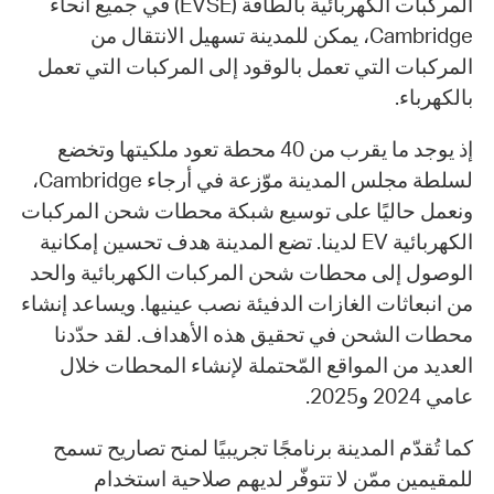
المركبات الكهربائية بالطاقة (EVSE) في جميع أنحاء
Cambridge، يمكن للمدينة تسهيل الانتقال من
المركبات التي تعمل بالوقود إلى المركبات التي تعمل
بالكهرباء.
إذ يوجد ما يقرب من 40 محطة تعود ملكيتها وتخضع
لسلطة مجلس المدينة موّزعة في أرجاء Cambridge،
ونعمل حاليًا على توسيع شبكة محطات شحن المركبات
الكهربائية EV لدينا. تضع المدينة هدف تحسين إمكانية
الوصول إلى محطات شحن المركبات الكهربائية والحد
من انبعاثات الغازات الدفيئة نصب عينيها. ويساعد إنشاء
محطات الشحن في تحقيق هذه الأهداف. لقد حدّدنا
العديد من المواقع المّحتملة لإنشاء المحطات خلال
عامي 2024 و2025.
كما تُقدّم المدينة برنامجًا تجريبيًا لمنح تصاريح تسمح
للمقيمين ممّن لا تتوفّر لديهم صلاحية استخدام