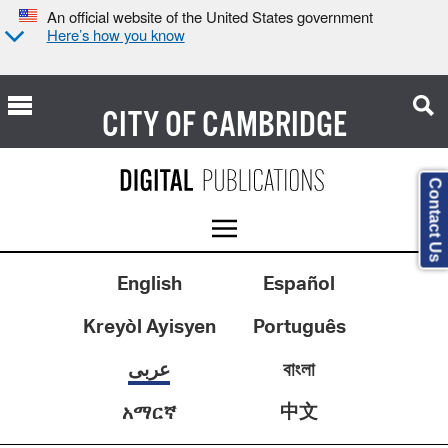
An official website of the United States government
Here’s how you know
CITY OF
CAMBRIDGE
Contact Us
English
Español
Kreyòl Ayisyen
Português
عربى
বাংলা
中文
አማርኛ