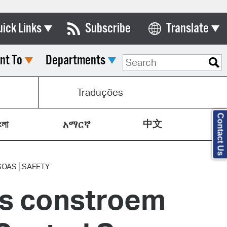
uick Links
Subscribe
Translate
Select Language
nt To
Departments
ards & Commissions
lendar
s
Traduções
y Directory
Contact Us
中文
tact City Council
ংলা
አማርኛ
partment List
rms & Documents
SOAS
SAFETY
ais constroem
nicipal Code
n Meeting Portal