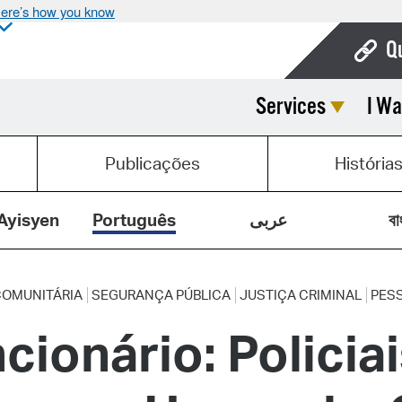
ere’s how you know
Q
Services
I Wa
Bo
Ca
Publicações
História
Cit
Con
Ayisyen
Português
عربى
বা
De
Fo
OMUNITÁRIA
SEGURANÇA PÚBLICA
JUSTIÇA CRIMINAL
PES
ncionário: Polici
Mu
Ope