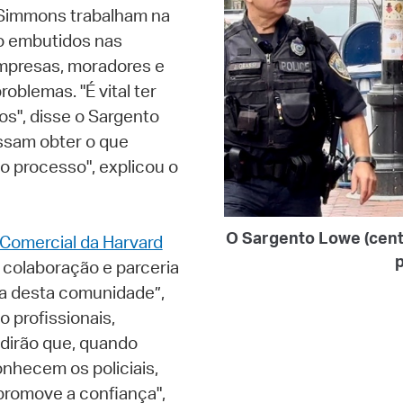
y Simmons trabalham na
ão embutidos nas
mpresas, moradores e
roblemas. "É vital ter
ros", disse o Sargento
ossam obter o que
o processo", explicou o
O Sargento Lowe (centro
Comercial da Harvard
a colaboração e parceria
ra desta comunidade”,
 profissionais,
 dirão que, quando
nhecem os policiais,
promove a confiança",