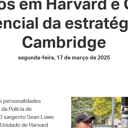
s em Harvard e 
Pay
Pr
ncial da estratégi
See
Cambridge
Vi
Wat
segunda-feira, 17 de março de 2025
s personalidades
da Polícia de
O sargento Sean Lowe
a Unidade de Harvard