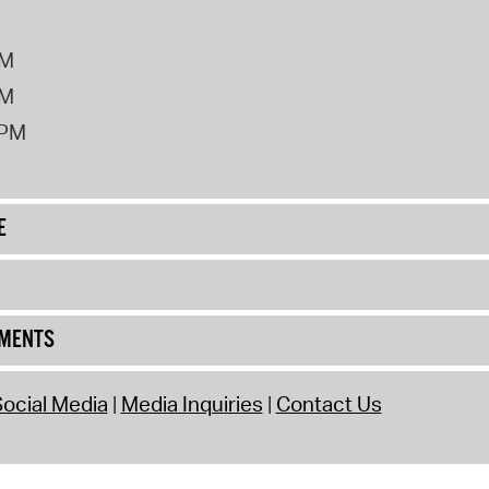
PM
PM
2PM
E
UMENTS
ocial Media
Media Inquiries
Contact Us