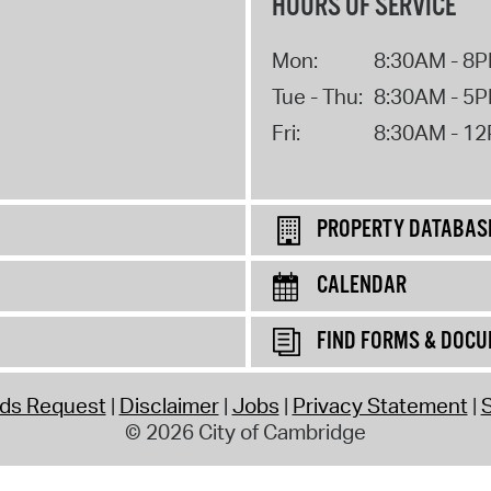
HOURS OF SERVICE
Mon:
8:30AM - 8
Tue - Thu:
8:30AM - 5
Fri:
8:30AM - 1
PROPERTY DATABAS
CALENDAR
FIND FORMS & DOC
rds Request
Disclaimer
Jobs
Privacy Statement
S
© 2026 City of Cambridge