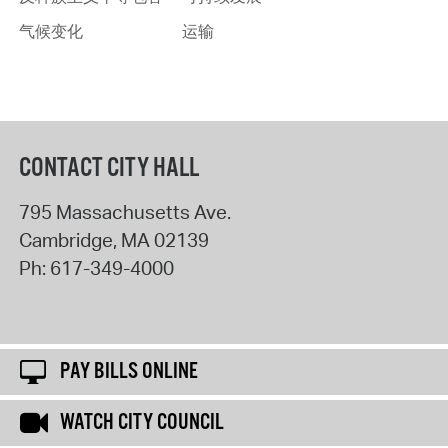
气候变化
运输
CONTACT CITY HALL
795 Massachusetts Ave.
Cambridge
,
MA
02139
Ph:
617-349-4000
PAY BILLS ONLINE
WATCH CITY COUNCIL