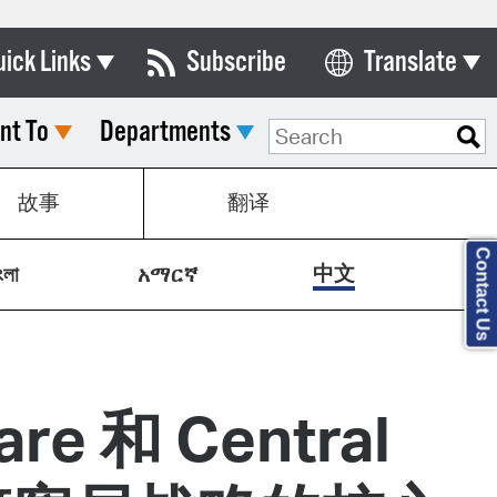
uick Links
Subscribe
Translate
Select Language
nt To
Departments
ards & Commissions
lendar
故事
翻译
y Directory
Contact Us
tact City Council
中文
ংলা
አማርኛ
partment List
rms & Documents
nicipal Code
e 和 Central
n Meeting Portal