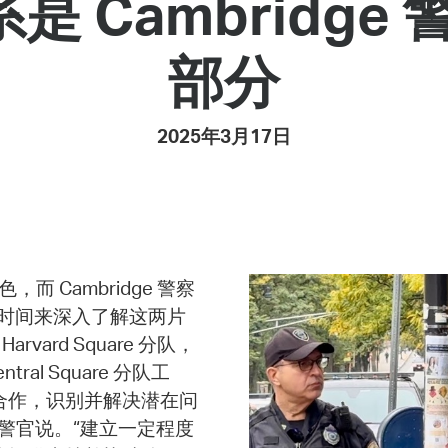
关系是 Cambridg
Pay
Pr
部分
See
Vi
2025年3月17日
Wat
各具特色，而 Cambridge 警察
队花了很长时间来深入了解这两片
arvard Square 分队，
entral Square 分队工
合作，识别并解决潜在问
 警官说。“建立一定程度