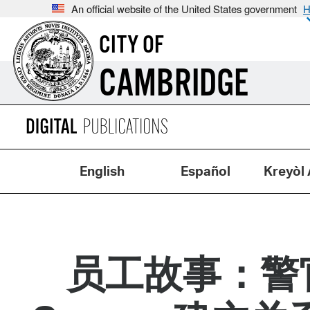
An official website of the United States government
H
CITY OF
CAMBRIDGE
English
Español
Kreyòl 
员工故事：警官在 H