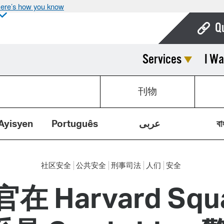
ere’s how you know
Q
Services
I Wa
Bo
Ca
刊物
Cit
Con
Ayisyen
Português
عربى
বা
De
Fo
社区安全
公共安全
刑事司法
人们
安全
Mu
arvard Squar
Ope