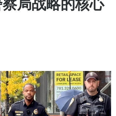
e 警察局战略的核心
 Bills Online
operty Database
ClickFix
ew News
ch City Council