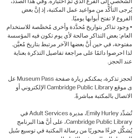
الشخصي إلى الفرع الذي تمَّ اختياره. وفي هذا الصدد،
يُرجى التأكُّد من مواعيد عمل المكتبة، إذ إنَّ بعض
الفروع لا تفتح أبوابها يوميًا.
• وجود تذاكر بتواريخ مُحدَّدة وأخرى مُخصَّصة للاستخدام
العام: بعض التذاكر صالحة لأي يوم تكون فيه المؤسسة
مفتوحة، في حين أنَّ بعضها الآخر مرتبط بتاريخ مُعيَّن.
لذا احرصوا دائمًا على مراجعة تفاصيل التذكرة بعناية
عند الحجز.
لحجز تذكرة، يمكنكم زيارة صفحة Museum Pass عل
ى موقع Cambridge Public Library الإلكتروني أو
الاتصال بالمكتبة مباشرةً.
تُشدِّد Emily Hurley، مديرة Adult Services في
Cambridge Public Library، على أنَّ هذا البرنامج
يُشكِّل جزءًا محوريًا من رسالة المكتبة في توسيع سُبل