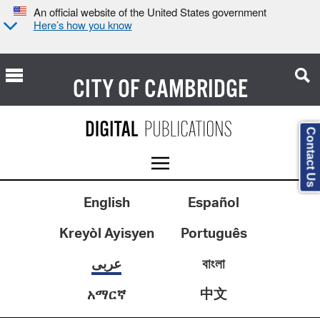
An official website of the United States government
Here’s how you know
CITY OF
CAMBRIDGE
Contact Us
English
Español
Kreyòl Ayisyen
Português
عربى
বাংলা
中文
አማርኛ