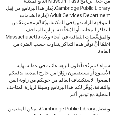
من خلال برنامج Museum Pass التابع لمكتبة
Cambridge Public Library. يُدار هذا البرنامج من قِبل
Adult Services Department (إدارة الخدمات
الموجَّهة للراشدين) في المكتبة، ويُقدِّم مجموعةً من
التذاكر المجانية أو المُخفَّضة لزيارة المتاحف
والمؤسَّسات الثقافية في أنحاء ولاية Massachusetts
(علمًا أنَّ توفُّر هذه التذاكر يتفاوت حسب الفترة من
العام).
سواء كنتم تُخطّطون لنزهة عائلية في عطلة نهاية
الأسبوع أو تستضيفون زوّارًا من خارج المدينة يدفعكم
الفضول لاستكشاف العالم من حولكم من زاوية الفن
والثقافة، يُوفّر لكم هذا البرنامج وسيلةً لزيارة المتاحف
المحلية مع توفيرٍ أكبر.
وبفضل Cambridge Public Library، يمكن للمقيمين