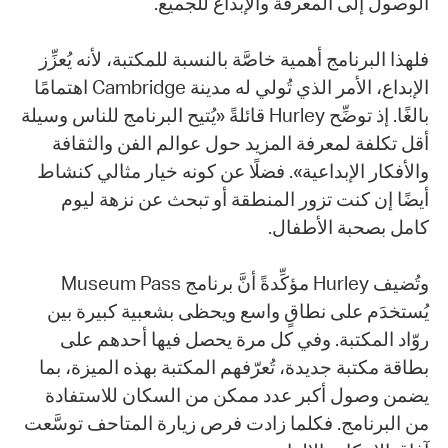
الوصول إلى المعرفة والإبداع للجميع.
فلهذا البرنامج أهمية خاصَّة بالنسبة للمكتبة، لأنه يُعزِّز
الإبداع، الأمر الذي تُولي له مدينة Cambridge اهتمامًا
بالغًا. إذ توضِّح Hurley قائلةً «يُتيح البرنامج للناس وسيلة
أقل تكلفة لمعرفة المزيد حول عوالم الفن والثقافة
والأفكار الإبداعية». فضلًا عن كونه خيار مثالي كنشاط
أيضًا إن كنت تزور المنطقة أو تبحث عن نزهة ليوم
كامل بصحبة الأطفال.
وتُضيف Hurley مؤكِّدةً أنَّ برنامج Museum Pass
يُستخدَم على نطاقٍ واسع ويحظى بشعبية كبيرة بين
روّاد المكتبة. وفي كل مرة يحصل فيها أحدهم على
بطاقة مكتبة جديدة، تُعرّفهم المكتبة بهذه الميزة، بما
يضمن وصول أكبر عدد ممكن من السكان للاستفادة
من البرنامج. فكلما زادت فرص زيارة المتاحف توسَّعت