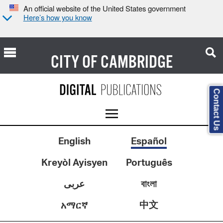
An official website of the United States government
Here’s how you know
CITY OF
CAMBRIDGE
Contact Us
English
Español
Kreyòl Ayisyen
Português
عربى
বাংলা
中文
አማርኛ