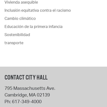
Vivienda asequible
Inclusión equitativa contra el racismo
Cambio climático
Educación de la primera infancia
Sostenibilidad
transporte
CONTACT CITY HALL
795 Massachusetts Ave.
Cambridge
,
MA
02139
Ph:
617-349-4000