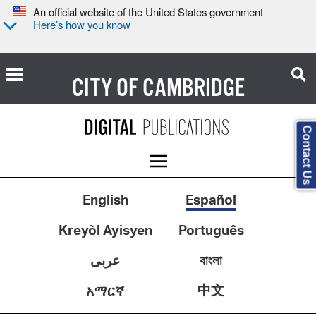
An official website of the United States government
Here’s how you know
CITY OF
CAMBRIDGE
Contact Us
English
Español
Kreyòl Ayisyen
Português
عربى
বাংলা
中文
አማርኛ