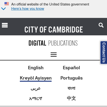
An official website of the United States government
Here’s how you know
CITY OF
CAMBRIDGE
Contact Us
English
Español
Kreyòl Ayisyen
Português
عربى
বাংলা
中文
አማርኛ