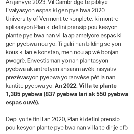
An janvye 2023, Vil Cambridge te pibliye
Evalyasyon espas ki gen pye bwa 2020
University of Vermont te konplete, ki montre,
aplikasyon Plan ki defini prensip pou kesyon
plante pye bwa nan vil la ap amelyore espas ki
gen pyebwa nou yo. Ti galri nan bilding se yon
kous ki lan e konstan, men nou ap wè bonjan
pwogrè. Envestisman yo nan plantasyon
pyebwa ak antretyen ansanm avèk inisyativ
prezèvasyon pyebwa yo ranvèse pèt la nan
kantite pyebwa yo.
An 2022, Vil la te plante
1,385 pyebwa (837 pyebwa lari ak 550 pyebwa
espas ouvè).
Depi yo te fini l an 2020, Plan ki defini prensip
pou kesyon plante pye bwa nan vil la te dirije efò