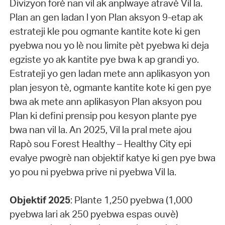
Divizyon forè nan vil ak anplwaye atravè Vil la.
Plan an gen ladan l yon Plan aksyon 9-etap ak
estrateji kle pou ogmante kantite kote ki gen
pyebwa nou yo lè nou limite pèt pyebwa ki deja
egziste yo ak kantite pye bwa k ap grandi yo.
Estrateji yo gen ladan mete ann aplikasyon yon
plan jesyon tè, ogmante kantite kote ki gen pye
bwa ak mete ann aplikasyon Plan aksyon pou
Plan ki defini prensip pou kesyon plante pye
bwa nan vil la. An 2025, Vil la pral mete ajou
Rapò sou Forest Healthy – Healthy City epi
evalye pwogrè nan objektif katye ki gen pye bwa
yo pou ni pyebwa prive ni pyebwa Vil la.
Objektif 2025
: Plante 1,250 pyebwa (1,000
pyebwa lari ak 250 pyebwa espas ouvè)