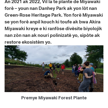
An 2021 ak 2022, Vil la te plante de Miyawaki
forè – youn nan Danhey Park ak yon lòt nan
Green-Rose Heritage Park. Yon forè Miyawaki
se yon forè anpil kouch ki toufe ak bwa Akira
Miyawaki kreye e ki ranfòse divèsite biyolojik
nan zòn nan ak nouri polinizatè yo, sipòte ak
restore ekosistèm yo.
Premye Miyawaki Forest Plante