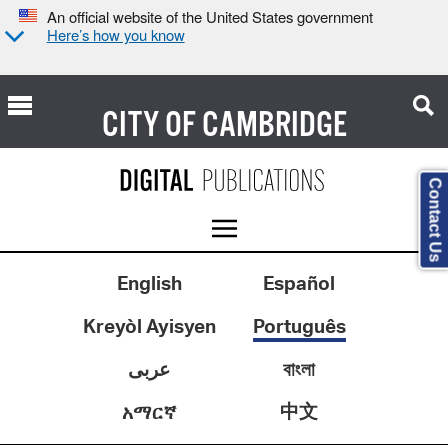
An official website of the United States government
Here’s how you know
CITY OF
CAMBRIDGE
Contact Us
English
Español
Kreyòl Ayisyen
Português
عربى
বাংলা
中文
አማርኛ