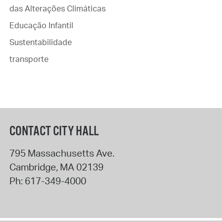
das Alterações Climáticas
Educação Infantil
Sustentabilidade
transporte
CONTACT CITY HALL
795 Massachusetts Ave.
Cambridge
,
MA
02139
Ph:
617-349-4000