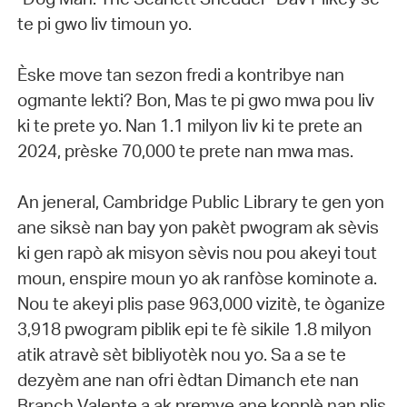
te pi gwo liv timoun yo.
Èske move tan sezon fredi a kontribye nan
ogmante lekti? Bon, Mas te pi gwo mwa pou liv
ki te prete yo. Nan 1.1 milyon liv ki te prete an
2024, prèske 70,000 te prete nan mwa mas.
An jeneral, Cambridge Public Library te gen yon
ane siksè nan bay yon pakèt pwogram ak sèvis
ki gen rapò ak misyon sèvis nou pou akeyi tout
moun, enspire moun yo ak ranfòse kominote a.
Nou te akeyi plis pase 963,000 vizitè, te òganize
3,918 pwogram piblik epi te fè sikile 1.8 milyon
atik atravè sèt bibliyotèk nou yo. Sa a se te
dezyèm ane nan ofri èdtan Dimanch ete nan
Branch Valente a ak premye ane konplè nan plis