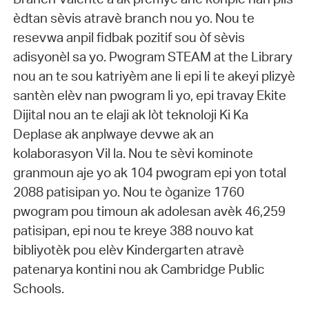
èdtan sèvis atravè branch nou yo. Nou te
resevwa anpil fidbak pozitif sou òf sèvis
adisyonèl sa yo. Pwogram STEAM at the Library
nou an te sou katriyèm ane li epi li te akeyi plizyè
santèn elèv nan pwogram li yo, epi travay Ekite
Dijital nou an te elaji ak lòt teknoloji Ki Ka
Deplase ak anplwaye devwe ak an
kolaborasyon Vil la. Nou te sèvi kominote
granmoun aje yo ak 104 pwogram epi yon total
2088 patisipan yo. Nou te òganize 1760
pwogram pou timoun ak adolesan avèk 46,259
patisipan, epi nou te kreye 388 nouvo kat
bibliyotèk pou elèv Kindergarten atravè
patenarya kontini nou ak Cambridge Public
Schools.