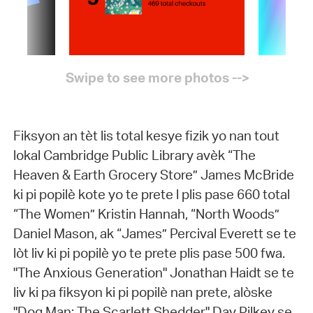
Fiksyon an tèt lis total kesye fizik yo nan tout
lokal Cambridge Public Library avèk “The
Heaven & Earth Grocery Store” James McBride
ki pi popilè kote yo te prete l plis pase 660 total
“The Women” Kristin Hannah, “North Woods”
Daniel Mason, ak “James” Percival Everett se te
lòt liv ki pi popilè yo te prete plis pase 500 fwa.
"The Anxious Generation" Jonathan Haidt se te
liv ki pa fiksyon ki pi popilè nan prete, alòske
"Dog Man: The Scarlett Shedder" Dav Pilkey se