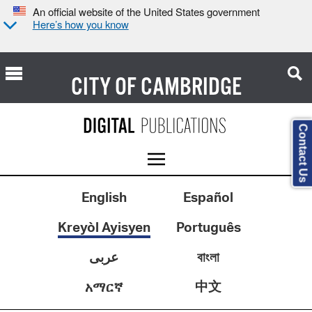
An official website of the United States government
Here’s how you know
CITY OF
CAMBRIDGE
Contact Us
English
Español
Kreyòl Ayisyen
Português
عربى
বাংলা
中文
አማርኛ