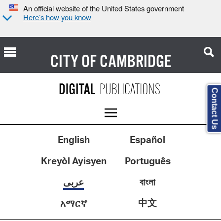
An official website of the United States government
Here’s how you know
CITY OF
CAMBRIDGE
Contact Us
English
Español
Kreyòl Ayisyen
Português
عربى
বাংলা
中文
አማርኛ