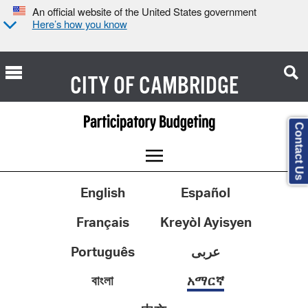
An official website of the United States government
Here’s how you know
CITY OF
CAMBRIDGE
Contact Us
English
Español
Français
Kreyòl Ayisyen
Português
عربى
বাংলা
አማርኛ