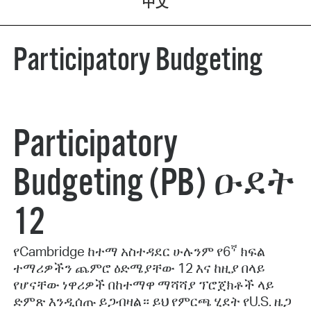
中文
Participatory Budgeting
Participatory
Budgeting (PB) ዑደት
12
ኛ
የ
Cambridge
ከተማ
አስተዳደር
ሁሉንም
የ
6
ክፍል
ተማሪዎችን
ጨምሮ
ዕድሜያቸው
12
እና
ከዚያ
በላይ
የሆናቸው
ነዋሪዎች
በከተማዋ
ማሻሻያ
ፕሮጀክቶች
ላይ
ድምጽ
እንዲሰጡ
ይጋብዛል።
ይህ
የምርጫ
ሂደት
የ
U.S.
ዜጋ