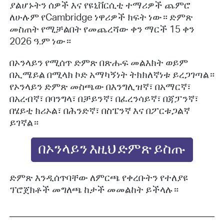
ያልሆኑትን
ሰዎች
እና
የዩኒቨርሲቲ
ተማሪዎች
ጨምሮ
ለሁሉም
የ
Cambridge
ነዋሪዎች
ክፍት
ነው።
ድምጽ
መስጠት
የሚቻልበት
የመጨረሻው
ቀን
ማርች
15
ቀን
2026
ዓ
.
ም
ነው።
በኦንላይን
የሚሰጥ
ድምጽ
በጽሑፍ
መልእክት
ወይም
በኢሜይል
በሚላክ
ኮድ
አማካኝነት
ትክክለኛነቱ
ይረጋገጣል።
የኦንላይን
ድምጽ
መስጫው
በእንግሊዝኛ፣
በአማርኛ፣
በአረብኛ፣
በባንግላ፣
በቻይንኛ፣
በፈረንሳይኛ፣
በጃፓንኛ፣
በሄይቲ
ክሪኦል፣
በሕንድኛ፣
በስፔንኛ
እና
በፖርቱጋልኛ
ይገኛል።
በኦንላይን እዚህ ድምጽ ይስጡ
ድምጽ እንዲሰጥባቸው ለምርጫ የቀረቡትን የተለያዩ
ፕሮጀክቶች መግለጫ ከታች መመልከት ይችላሉ።