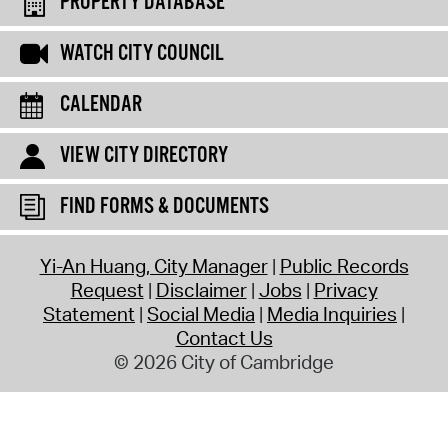
PROPERTY DATABASE
WATCH CITY COUNCIL
CALENDAR
VIEW CITY DIRECTORY
FIND FORMS & DOCUMENTS
Yi-An Huang, City Manager
Public Records
Request
Disclaimer
Jobs
Privacy
Statement
Social Media
Media Inquiries
Contact Us
© 2026 City of Cambridge