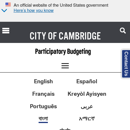
An official website of the United States government
Here’s how you know
CITY OF
CAMBRIDGE
Contact Us
English
Español
Français
Kreyòl Ayisyen
Português
عربى
বাংলা
አማርኛ