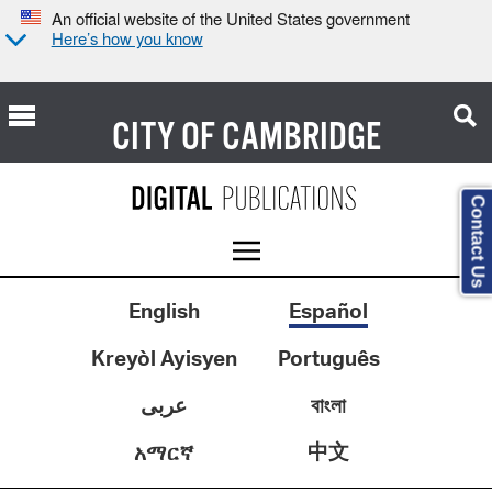
An official website of the United States government
Here’s how you know
CITY OF
CAMBRIDGE
Contact Us
English
Español
Kreyòl Ayisyen
Português
عربى
বাংলা
中文
አማርኛ