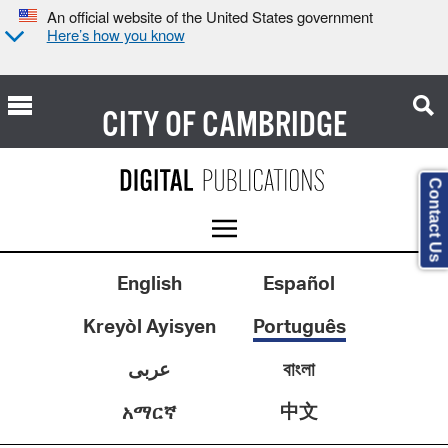
An official website of the United States government
Here’s how you know
CITY OF
CAMBRIDGE
Contact Us
English
Español
Kreyòl Ayisyen
Português
عربى
বাংলা
中文
አማርኛ