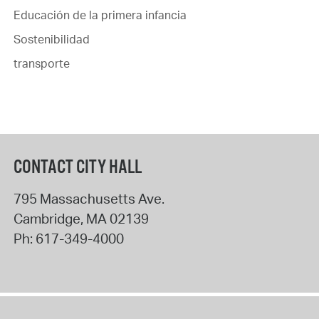
Educación de la primera infancia
Sostenibilidad
transporte
CONTACT CITY HALL
795 Massachusetts Ave.
Cambridge
,
MA
02139
Ph:
617-349-4000