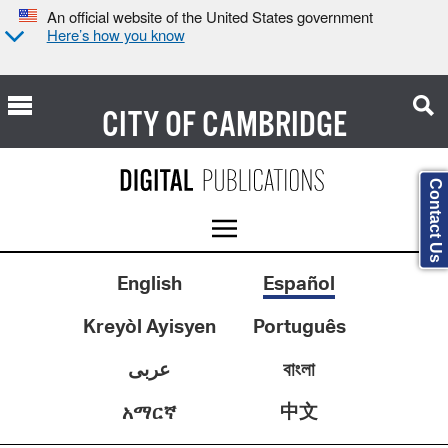
An official website of the United States government
Here’s how you know
CITY OF
CAMBRIDGE
Contact Us
English
Español
Kreyòl Ayisyen
Português
عربى
বাংলা
中文
አማርኛ