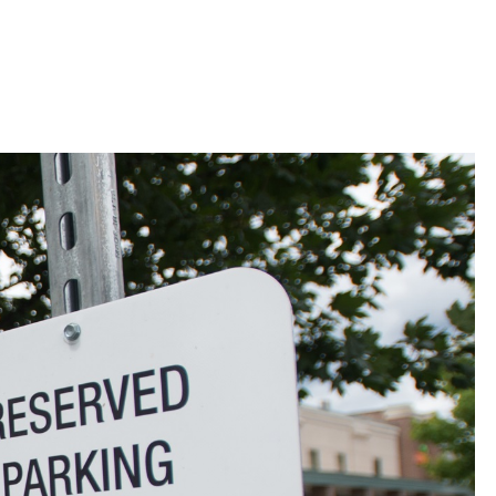
 Bills Online
operty Database
ClickFix
ew News
ch City Council