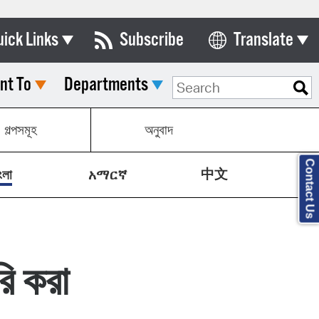
uick Links
Subscribe
Translate
Select Language
nt To
Departments
ards & Commissions
lendar
গল্পসমূহ
অনুবাদ
y Directory
Contact Us
中文
tact City Council
ংলা
አማርኛ
partment List
rms & Documents
রি করা
nicipal Code
n Meeting Portal