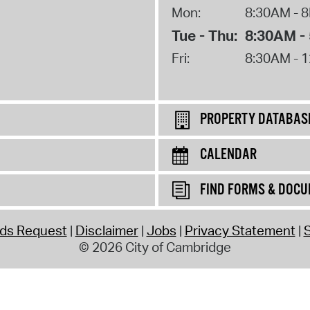
Mon:
8:30AM - 
Tue - Thu:
8:30AM -
Fri:
8:30AM - 
PROPERTY DATABAS
CALENDAR
FIND FORMS & DOC
rds Request
Disclaimer
Jobs
Privacy Statement
S
© 2026 City of Cambridge