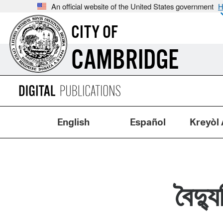
An official website of the United States government
H
CITY OF
CAMBRIDGE
English
Español
Kreyòl 
বৈদ্য