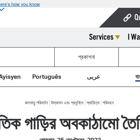
ere’s how you know
Q
Services
I Wa
Bo
Ca
প্রকাশনা
Cit
Con
Ayisyen
Português
عربى
বা
De
Fo
জলবায়ু পরিবর্তন
উদ্ভাবন এবং প্রযুক্তি
স্থায়িত্ব
পরিবহন
ুতিক গাড়ির অবকাঠামো তৈ
Mu
Ope