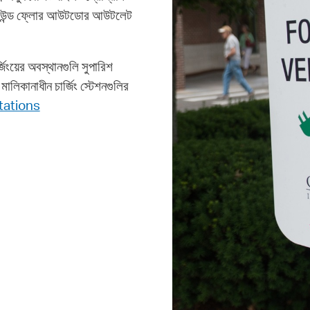
ট গ্রাউন্ড ফ্লোর আউটডোর আউটলেট
জিংয়ের অবস্থানগুলি সুপারিশ
ালিকানাধীন চার্জিং স্টেশনগুলির
tations