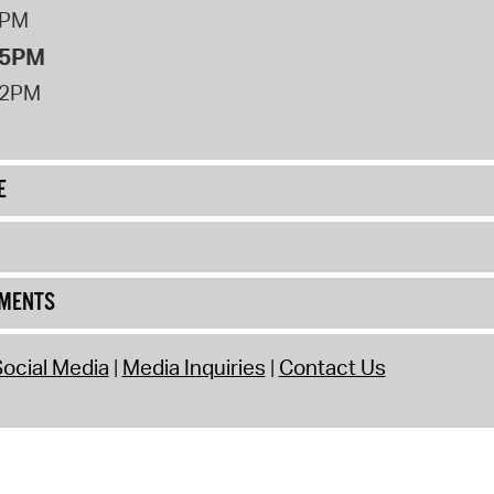
8PM
 5PM
12PM
E
UMENTS
ocial Media
Media Inquiries
Contact Us