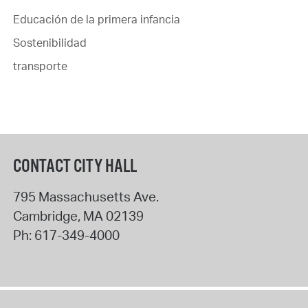
Educación de la primera infancia
Sostenibilidad
transporte
CONTACT CITY HALL
795 Massachusetts Ave.
Cambridge
,
MA
02139
Ph:
617-349-4000