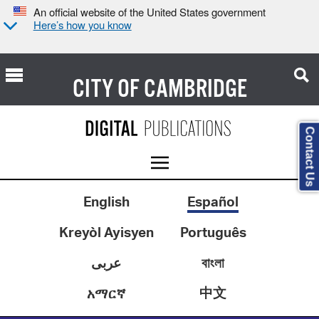
An official website of the United States government
Here’s how you know
CITY OF
CAMBRIDGE
Contact Us
English
Español
Kreyòl Ayisyen
Português
عربى
বাংলা
中文
አማርኛ