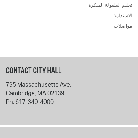
تعليم الطفولة المبكرة
الاستدامة
مواصلات
CONTACT CITY HALL
795 Massachusetts Ave.
Cambridge
,
MA
02139
Ph:
617-349-4000