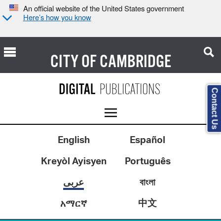
An official website of the United States government
Here’s how you know
CITY OF
CAMBRIDGE
Contact Us
English
Español
Kreyòl Ayisyen
Português
عربى
বাংলা
中文
አማርኛ