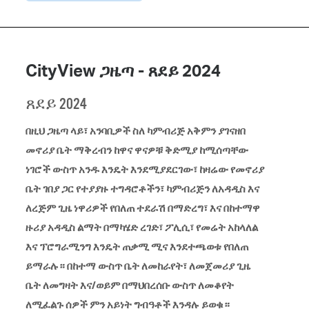
CityView ጋዜጣ - ጸደይ 2024
ጸደይ 2024
በዚህ ጋዜጣ ላይ፣ አንባቢዎች ስለ ካምብሪጅ አቅምን ያገናዘበ
መኖሪያ ቤት ማቅረብን ከዋና ዋናዎቹ ቅድሚያ ከሚሰጣቸው
ነገሮች ውስጥ አንዱ እንዴት እንደሚያደርገው፣ ከዛሬው የመኖሪያ
ቤት ገበያ ጋር የተያያዙ ተግዳሮቶችን፣ ካምብሪጅን ለአዳዲስ እና
ለረጅም ጊዜ ነዋሪዎች የበለጠ ተደራሽ በማድረግ፣ እና በከተማዋ
ዙሪያ አዳዲስ ልማት በማካሄድ ረገድ፣ ፖሊሲ፣ የመሬት አከላለል
እና ፕሮግራሚንግ እንዴት ጠቃሚ ሚና እንደተጫወቱ የበለጠ
ይማራሉ። በከተማ ውስጥ ቤት ለመከራየት፣ ለመጀመሪያ ጊዜ
ቤት ለመግዛት እና/ወይም በማህበረሰቡ ውስጥ ለመቆየት
ለሚፈልጉ ሰዎች ምን አይነት ግብዓቶች እንዳሉ ይወቁ።