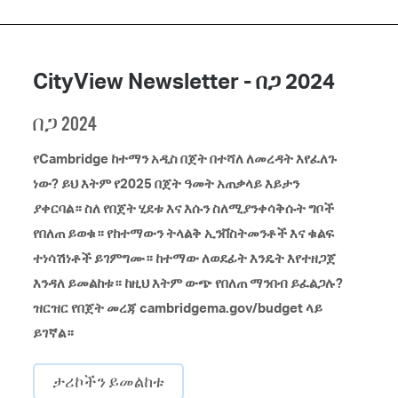
CityView Newsletter - በጋ 2024
በጋ 2024
የCambridge ከተማን አዲስ በጀት በተሻለ ለመረዳት እየፈለጉ
ነው? ይህ እትም የ2025 በጀት ዓመት አጠቃላይ እይታን
ያቀርባል። ስለ የበጀት ሂደቱ እና እሱን ስለሚያንቀሳቅሱት ግቦች
የበለጠ ይወቁ። የከተማውን ትላልቅ ኢንቨስትመንቶች እና ቁልፍ
ተነሳሽነቶች ይገምግሙ። ከተማው ለወደፊት እንዴት እየተዘጋጀ
እንዳለ ይመልከቱ። ከዚህ እትም ውጭ የበለጠ ማንበብ ይፈልጋሉ?
ዝርዝር የበጀት መረጃ cambridgema.gov/budget ላይ
ይገኛል።
ታሪኮችን ይመልከቱ