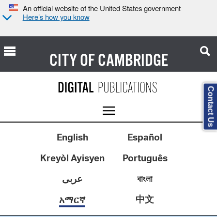
An official website of the United States government
Here’s how you know
CITY OF
CAMBRIDGE
Contact Us
English
Español
Kreyòl Ayisyen
Português
عربى
বাংলা
中文
አማርኛ