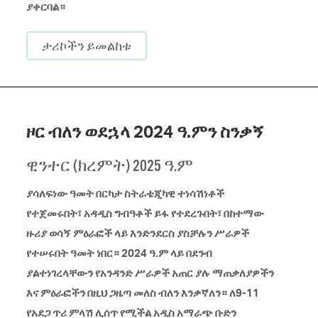
ያቀርባል።
ታሪኮችን ይመልከቱ
ዞር ብለን ወደኋላ 2024 ​ዓ.ምን ስንቃኝ
ዊንተር (ክረምት) 2025 ዓ.ም
ያሳለፍነው ዓመት በርካታ ስትራቴጂካዊ ተነሳሽነቶች
የተጀመሩበት፣ አዳዲስ ግብዓቶች ይፋ የተደረጉበት​፣ ​በከተማው
ዙሪያ ወሳኝ ምዕራፎች ላይ እንድንደርስ​ ያስቻሉን ​ሥራዎች
የተሠሩበት ዓመት ነበር። 2024 ዓ.ም ላይ በደንብ
ያልተነገረላቸውን​ የ​አንዳንድ ሥራዎች​ አጠር ​ያሉ ማጠቃለያዎችን
እና ምዕራፎችን በዚህ ጋዜጣ መለስ ብለን እንቃኛለን። ለ9-11
የአደጋ ጥሪ ምላሽ ሊሰጥ የሚችል አዲስ አማራጭ ቡድን