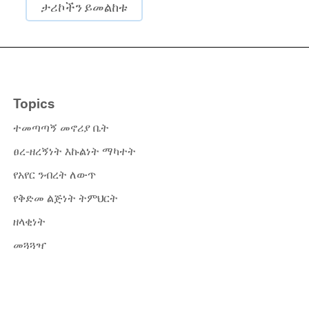
ታሪኮችን ይመልከቱ
Topics
ተመጣጣኝ መኖሪያ ቤት
ፀረ-ዘረኝነት እኩልነት ማካተት
የአየር ንብረት ለውጥ
የቅድመ ልጅነት ትምህርት
ዘላቂነት
መጓጓዣ