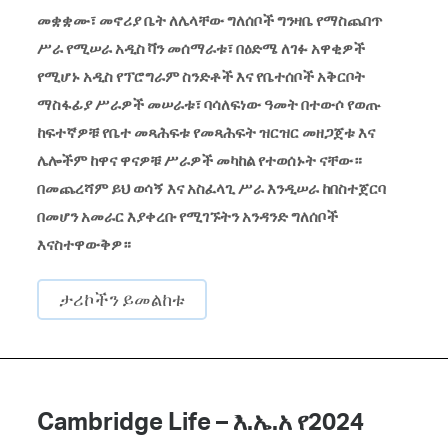
መቋቋሙ፣ መኖሪያ ቤት ለሌላቸው ግለሰቦች ግንዛቤ የማስጨበጥ
ሥራ የሚሠራ አዲስ ቫን መሰማራቱ፣ በዕድሜ ለገፉ አዋቂዎች
የሚሆኑ አዲስ የፕሮግራም ስንድቶች እና የቤተሰቦች አቅርቦት
ማስፋፊያ ሥራዎች መሠራቱ፣ ባሳለፍነው ዓመት በተውሶ የወጡ
ከፍተኛዎቹ የቤተ መጻሕፍቱ​ የ​መጻሕፍት ዝርዝር መዘጋጀቱ እና
ሌሎችም ከዋና ዋናዎቹ ሥራዎች መካከል የተወሰኑት ናቸው።
በመጨረሻም ይህ ወሳኝ እና አስፈላጊ ሥራ እንዲሠራ ከበስተጀርባ
በመሆን​ አመራር እያቀረቡ ​የሚገኙትን አንዳንድ ግለሰቦች
እናስተዋውቅዎ።
ታሪኮችን ይመልከቱ
Cambridge Life – እ.ኤ.አ የ2024