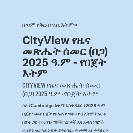
በጣም የቅርብ ጊዜ እትም።
CityView የዜና
መጽሔት ሰመር (በጋ)
2025 ዓ.ም - የበጀት
እትም
CITYVIEW የዜና መጽሔት ሰመር
(በጋ) 2025 ዓ.ም - የበጀት እትም
ስለ የCambridge ከተማ አስተዳደር የ2026 ዓ.ም
በጀት ዓመት በጀት የበለጠ ይወቁ። ይህ እትም ከአሁኑ
በጀት ጋር የተያያዙ ግቦች፣ ሂደቶች እና አዲስ ነገሮች
ዙሪያ አጠቃላይ እይታ ያቀርባል። የከተማ አስተዳደሩን