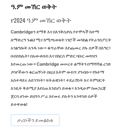
ዓ.ም መኸር ወቅት
የ2024 ዓ.ም መኸር ወቅት
Cambridgeን ደማቅ እና በእንቅስቃሴ የተሞላች ከተማ
ለማድረግ ጉልህ ሚና ከሚጫወቱት ነገሮች መካከል የትራንስፖርት
አገልግሎት አንዱ ነው። ቁጥራቸው እየጨመረ ያሉ ሰዎች በእግር፣
በብስክሌት፣ በአውቶቡስ እና በከርሰ ምድር ባቡር መጓዝን
እየመረጡ ነው። Cambridge መሠረተ ልማትን በማሻሻል ረገድ
ያሳየችውን ቁርጠኝነት በዚህ እትም ውስጥ ያንብቡ። የከተማ
አስተዳደሩ ለደኅንነት፣ ፍትሐዊነት፣ ተደራሽነት እና ትምህርት
እንዴት ቅድሚያ እየሰጠ እንደሆነ ይወቁ። እንዲሁም ከመጋረጃ
ጀርባ ሆነው ይህንን ሥራ እየመሩ ያሉትን አንዳንድ ሰዎች
ይተዋወቁ!
ታሪኮችን ይመልከቱ