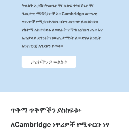
ትላልቅ ኢንቨስትመንቶች፣ ቁልፍ ተነሳሽነቶች፣
ዓመታዊ ማሻሻያዎች እና Cambridge ውጫዊ
ጫናዎች የሚያስተዳድርበትን መንገድ ይመልከቱ።
የከተማ አስተዳደሩ ለወደፊት የማኅበረሰቡን ጤና እና
አጠቃላይ ደኅንነት በውጤታማነት ለመደገፍ እንዴት
እየተዘጋጀ እንደሆነ ይወቁ።
ታሪኮችን ይመልከቱ
ጥቅማ ጥቅሞችን ያስከፍቱ፦
ለCambridge ነዋሪዎች የሚቀርቡ ነፃ