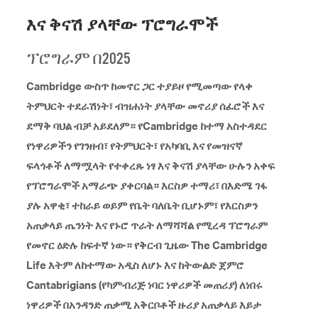
እና ቅናሽ ያላቸው ፕሮግራሞች
ፕሮግራም በ2025
Cambridge ውስጥ ከመኖር ጋር ተያይዞ የሚመጣው የላቀ
ትምህርት ተደራሽነት፣ ብዝሐነት ያላቸው መኖሪያ ሰፈሮች እና
ደማቅ ባህል ብቻ አይደለም። የCambridge ከተማ አስተዳደር
የነዋሪዎችን የገንዘብ፣ የትምህርት፣ የአካባቢ እና የመዝናኛ
ፍላጎቶች ለማሟላት የተቀረጹ ነፃ እና ቅናሽ ያላቸው ሁሉን አቀፍ
የፕሮግራሞች አማራጭ ያቀርባል። እርስዎ ተማሪ፣ በእድሜ ገፋ
ያሉ አዋቂ፣ ተከራይ ወይም የቤት ባለቤት ቢሆኑም፣ የእርስዎን
አጠቃላይ ጤንነት እና የኑሮ ጥራት ለማሻሻል የሚረዳ ፕሮግራም
የመኖር ዕድሉ ከፍተኛ ነው። የቅርብ ጊዜው The Cambridge
Life እትም ለከተማው አዲስ ለሆኑ እና ከትውልድ ጀምሮ
Cantabrigians (የካምብሪጅ ነባር ነዋሪዎች መጠሪያ) ለነበሩ
ነዋሪዎች በአንዳንድ ጠቃሚ አቅርቦቶች ዙሪያ አጠቃላይ እይታ