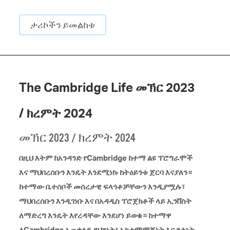
ታሪኮችን ይመልከቱ
The Cambridge Life መኽር 2023
/ ክረምት 2024
መኽር 2023 / ክረምት 2024
በዚህ እትም ከአንዳንድ የCambridge ከተማ ልዩ ፕሮግራሞች
እና ማህበረሰቡን እንዴት እንደሚነኩ ከትዕይንቱ ጀርባ እናያለን።
ከተማው ቤተሰቦች መሰረታዊ ፍላጎቶቻቸውን እንዲያሟሉ፣
ማህበረሰቡን እንዲገነቡ እና በአዳዲስ ፕሮጀክቶች ላይ ኢንቨስት
ለማድረግ እንዴት እየረዳቸው እንደሆነ ይወቁ። ከተማዋ
ለCambridge አጠቃላይ ደህንነት፣ አስተማማኝነት እና ንቁነት