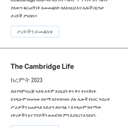
ያለውን ቁርጠኝነት ለመመልከት ስለእነዚህ እና ሌሎች በርካታ
ታሪኮች ያንብቡ።
ታሪኮችን ይመልከቱ
The Cambridge Life
ክረምት 2023
ይህ የካምብሪጅ ላይፍ እትም እነዚህን ዋና ዋና ተነሳሽነት
እንዲሁም በመላው ከተማ እየተከናወኑ ያሉ ሌሎች የአየር ንብረት
ሥራዎችን አጠቃላይ እይታን ይሰጣል ። እንዲሁም ከተማው
ነዋሪዎችን እና ንግዶችን ለመደገፍ ምን እያደረገ እንደሆነ.