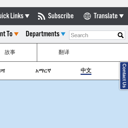
uick Links
Subscribe
Translate
Select Language
nt To
Departments
ards & Commissions
lendar
故事
翻译
y Directory
Contact Us
tact City Council
中文
ংলা
አማርኛ
partment List
rms & Documents
nicipal Code
n Meeting Portal