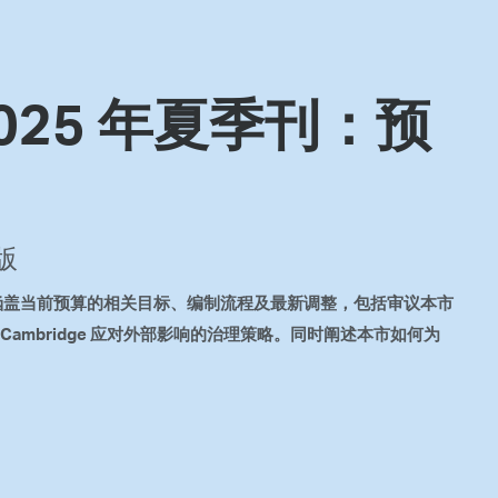
 Bills Online
operty Database
ClickFix
 2025 年夏季刊：预
ew News
ch City Council
专版
本期内容涵盖当前预算的相关目标、编制流程及最新调整，包括审议本市
ambridge 应对外部影响的治理策略。同时阐述本市如何为