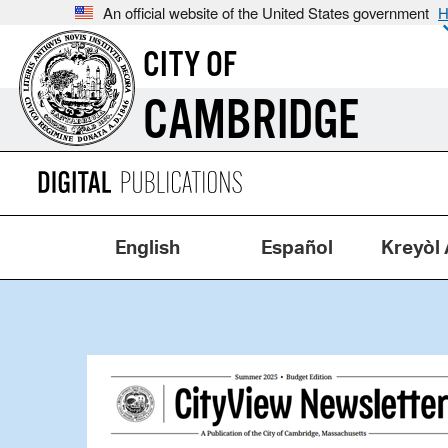
An official website of the United States government
H
CITY OF
CAMBRIDGE
English
Español
Kreyòl 