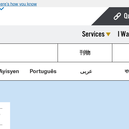
ere’s how you know
Q
Services
I Wa
Bo
Ca
刊物
Cit
Con
Ayisyen
Português
عربى
বা
De
Fo
Mu
Ope