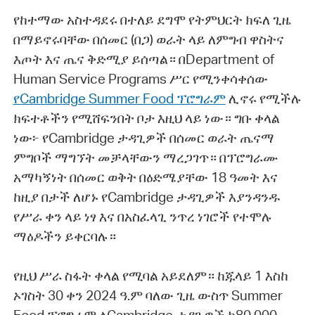
የከተማው አስተዳደሩ በተለይ ደግሞ የትምህርት ክፍለ ጊዜ
በማይኖሩባቸው በሰመር (በጋ) ወራት ላይ ለምግብ ዋስትና
እጦት እና ጤና ቅድሚያ ይሰጣል። በDepartment of
Human Service Programs ሥር የሚንቀሳቀሰው
የCambridge Summer Food ፕሮግራም
ሊኖሩ የሚችሉ
ክፍተቶችን የሚሸፍንበት ቦታ እዚህ ላይ ነው። ግቡ ቀላል
ነው፦ የCambridge ታዳጊዎች በሰመር ወራት ጤናማ
ምግቦች ማግኘት መቻላቸውን ማረጋገጥ። በፕሮግራሙ
አማካኝነት በሰመር ወቅት በዕድሜያቸው 18 ዓመት እና
ከዚያ በታች ለሆኑ የCambridge ታዳጊዎች እያንዳንዱ
የሥራ ቀን ላይ ነፃ እና በአስፈላጊ ንጥረ ነገሮች የተሞሉ
ማዕዶችን ይቀርባሉ።
የዚህ ሥራ ስፋት ቀላል የሚባል አይደለም። ከጁላይ 1 እስከ
ኦገስት 30 ቀን 2024 ዓ.ም ባለው ጊዜ ውስጥ Summer