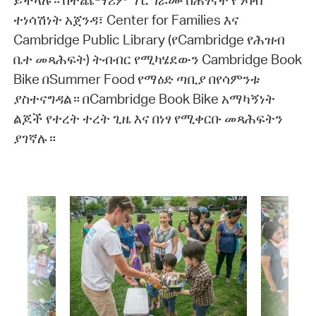
ይችላሉ። በተጨማሪም ፕሮግራሙ በሕፃናት የንባብ
ተነሳሽነት አጀንዳ፣ Center for Families እና
Cambridge Public Library (የCambridge የሕዝብ
ቤተ መጻሕፍት) ትብብር የሚካሄደውን Cambridge Book
Bike በSummer Food የማዕድ ጣቢያ በየሳምንቱ
ያስተናግዳል። በCambridge Book Bike አማካኝነት
ልጆች የተረት ተረት ጊዜ እና በነፃ የሚቀርቡ መጻሕፍትን
ያገኛሉ።