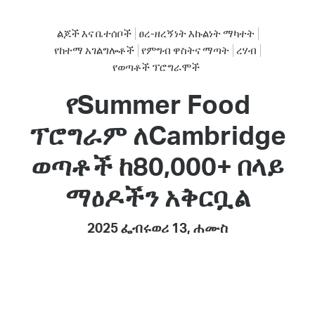
ልጆች እና ቤተሰቦች
ፀረ-ዘረኝነት እኩልነት ማካተት
የከተማ አገልግሎቶች
የምግብ ዋስትና ማጣት
ረሃብ
የወጣቶች ፕሮግራሞች
የSummer Food
ፕሮግራም ለCambridge
ወጣቶች ከ80,000+ በላይ
ማዕዶችን አቅርቧል
2025 ፌብሩወሪ 13, ሐሙስ