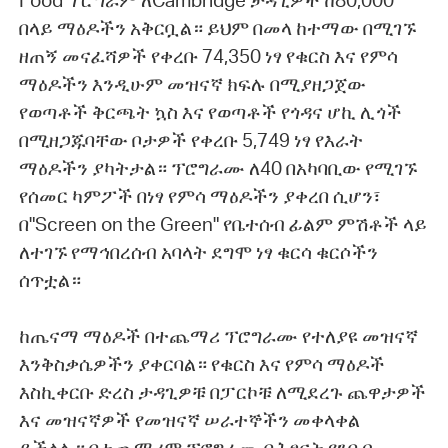
Food ፕሮግራም ለCambridge ታዳጊዎች ከ80,000
በላይ ማዕዶችን አቅርቧል። ይህም በመላ ከተማው በሚገኙ
ዘጠኝ መናፈሻዎች የቀረቡ 74,350 ነፃ የቁርስ እና የምሳ
ማዕዶችን እንዲሁም መዝናኛ ክፍሉ በሚያዘጋጀው
የወጣቶች ቅርጫት ኳስ እና የወጣቶች የጎዳና ሆኪ ሊጎች
በሚዘጋጁባቸው ቦታዎች የቀረቡ 5,749 ነፃ የእራት
ማዕዶችን ያካትታል። ፕሮግራሙ ለ40 በአካባቢው የሚገኙ
የሰመር ካምፖች በነፃ የምሳ ማዕዶችን ያቀረበ ሲሆን፣
በ"Screen on the Green" የቤተሰብ ፊልም ምሽቶች ላይ
ለተገኙ የማኅበረሰብ አባላት ደግሞ ነፃ ቁርሳ ቁርሶችን
ሰጥቷል።
ከጤናማ ማዕዶች በተጨማሪ ፕሮግራሙ የተለያዩ መዝናኛ
እንቅስቃሴዎችን ያቀርባል። የቁርስ እና የምሳ ማዕዶች
እስኪቀርቡ ድረስ ታዳጊዎቹ በፓርኮቹ ለሚደረጉ ጨዋታዎች
እና መዝናኛዎች የመዝናኛ ሠራተኞችን መቀላቀል