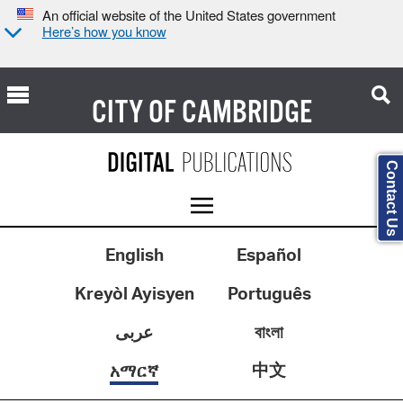
An official website of the United States government
Here’s how you know
CITY OF
CAMBRIDGE
Contact Us
English
Español
Kreyòl Ayisyen
Português
عربى
বাংলা
中文
አማርኛ