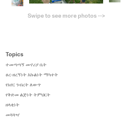
Topics
ተመጣጣኝ መኖሪያ ቤት
ፀረ-ዘረኝነት እኩልነት ማካተት
የአየር ንብረት ለውጥ
የቅድመ ልጅነት ትምህርት
ዘላቂነት
መጓጓዣ