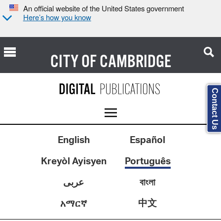
An official website of the United States government
Here’s how you know
CITY OF
CAMBRIDGE
Contact Us
English
Español
Kreyòl Ayisyen
Português
عربى
বাংলা
中文
አማርኛ