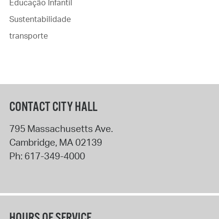
Educação Infantil
Sustentabilidade
transporte
CONTACT CITY HALL
795 Massachusetts Ave.
Cambridge
,
MA
02139
Ph:
617-349-4000
HOURS OF SERVICE