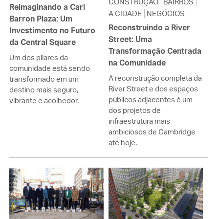
CONSTRUÇÃO
BAIRROS
Reimaginando a Carl
A CIDADE
NEGÓCIOS
Barron Plaza: Um
Reconstruindo a River
Investimento no Futuro
Street: Uma
da Central Square
Transformação Centrada
Um dos pilares da
na Comunidade
comunidade está sendo
A reconstrução completa da
transformado em um
River Street e dos espaços
destino mais seguro,
públicos adjacentes é um
vibrante e acolhedor.
dos projetos de
infraestrutura mais
ambiciosos de Cambridge
até hoje.