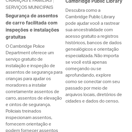
CRIANÇAS E FAMÍLIAS
Cambridge Public Library
SERVIÇOS MUNICIPAIS
Descubra como a
Segurança de assentos
Cambridge Public Library
de carro facilitada com
pode ajudar você a rastrear
inspeções e instalações
sua ancestralidade com
acesso gratuito a registros
gratuitas
históricos, bancos de dados
O Cambridge Police
genealógicos e orientação
Department oferece um
especializada. Não importa
serviço gratuito de
se você está apenas
instalação e inspeção de
começando ou se
assentos de segurança para
aprofundando, explore
crianças para ajudar os
como se conectar com seu
moradores a instalar
passado por meio de
corretamente assentos de
arquivos locais, diretórios de
carro, assentos de elevação
cidades e dados do censo.
e cintos de segurança.
Policiais treinados
inspecionam assentos,
fornecem orientação e
podem fornecer assentos