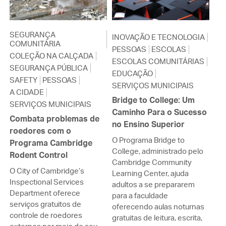
SEGURANÇA
INOVAÇÃO E TECNOLOGIA
COMUNITÁRIA
PESSOAS
ESCOLAS
COLEÇÃO NA CALÇADA
ESCOLAS COMUNITÁRIAS
SEGURANÇA PÚBLICA
EDUCAÇÃO
SAFETY
PESSOAS
SERVIÇOS MUNICIPAIS
A CIDADE
Bridge to College: Um
SERVIÇOS MUNICIPAIS
Caminho Para o Sucesso
Combata problemas de
no Ensino Superior
roedores com o
O Programa Bridge to
Programa Cambridge
College, administrado pelo
Rodent Control
Cambridge Community
O City of Cambridge’s
Learning Center, ajuda
Inspectional Services
adultos a se prepararem
Department oferece
para a faculdade
serviços gratuitos de
oferecendo aulas noturnas
controle de roedores
gratuitas de leitura, escrita,