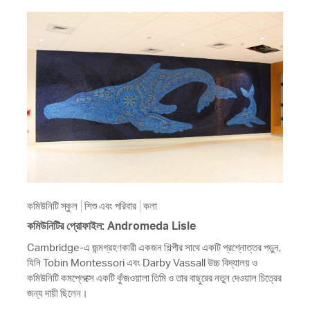
কমিউনিটি স্কুল
শিশু এবং পরিবার
কলা
কমিউনিটির প্রোফাইল: Andromeda Lisle
Cambridge-এ জন্মগ্রহণকারী একজন শিল্পীর সাথে একটি প্রশ্নোত্তর পড়ুন,
যিনি Tobin Montessori এবং Darby Vassall উচ্চ বিদ্যালয় ও
কমিউনিটি কমপ্লেক্সে একটি কুঁজওয়ালা তিমি ও তার বাছুরের নতুন দেওয়াল চিত্রের
জন্য দায়ী ছিলেন।