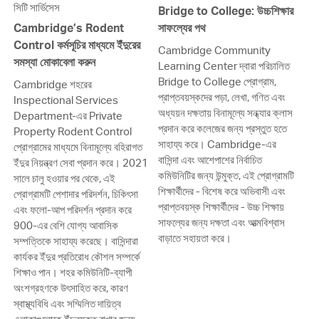
সিটি সার্ভিসেস
Bridge to College: উচ্চশিক্ষার
Cambridge’s Rodent
সাফল্যের পথ
Control কর্মসূচির মাধ্যমে ইঁদুরের
Cambridge Community
সমস্যা মোকাবেলা করুন
Learning Center দ্বারা পরিচালিত
Bridge to College প্রোগ্রাম,
Cambridge শহরের
প্রাপ্তবয়স্কদের পড়া, লেখা, গণিত এবং
Inspectional Services
অধ্যয়ন দক্ষতায় বিনামূল্যে সন্ধ্যার ক্লাস
Department-এর Private
প্রদান করে কলেজের জন্য প্রস্তুত হতে
Property Rodent Control
সাহায্য করে। Cambridge-এর
প্রোগ্রামের মাধ্যমে বিনামূল্যে বহিরাগত
বাসিন্দা এবং আশেপাশের নির্বাচিত
ইঁদুর নিয়ন্ত্রণ সেবা প্রদান করে। 2021
কমিউনিটির জন্য উন্মুক্ত, এই প্রোগ্রামটি
সালে চালু হওয়ার পর থেকে, এই
শিক্ষার্থীদের - বিশেষ করে অভিবাসী এবং
প্রোগ্রামটি পেশাদার পরিদর্শন, চিকিৎসা
প্রাপ্তবয়স্ক শিক্ষার্থীদের - উচ্চ শিক্ষায়
এবং ফলো-আপ পরিদর্শন প্রদান করে
সাফল্যের জন্য দক্ষতা এবং আত্মবিশ্বাস
900-এর বেশি যোগ্য আবাসিক
বাড়াতে সহায়তা করে।
সম্পত্তিকে সাহায্য করেছে। বাসিন্দারা
কার্যকর ইঁদুর প্রতিরোধ কৌশল সম্পর্কে
শিক্ষাও পান। শহর কমিউনিটি-ব্যাপী
অংশগ্রহণকে উৎসাহিত করে, কারণ
স্বাস্থ্যবিধি এবং সম্মিলিত দায়িত্ব