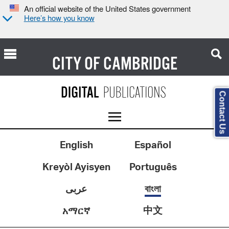
An official website of the United States government
Here’s how you know
CITY OF
CAMBRIDGE
Contact Us
English
Español
Kreyòl Ayisyen
Português
عربى
বাংলা
中文
አማርኛ