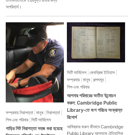
এলাকাগুলোকে ইঁদুরমুক্ত রাখার জন্য
অপরিহার্য।
সিটি সার্ভিসেস
কেমব্রিজ ইতিহাস
সম্প্রদায়
মানুষ
গল্পসমূহ
শিশু এবং পরিবার
আপনার পরিবারের অতীত উন্মোচন
করুন: Cambridge Public
Library-তে বংশ পরিচয় সংক্রান্ত
সম্প্রদায় নিরাপত্তা
মানুষ
নিরাপত্তা
রিসোর্স
শিশু এবং পরিবার
সিটি সার্ভিসেস
আবিষ্কার করুন কীভাবে Cambridge
গাড়ির সিট নিরাপত্তা সহজ করা হয়েছে
Public Library আপনাকে ঐতিহাসিক