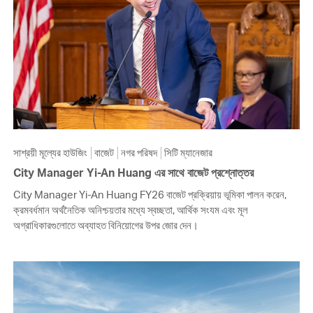
সাশ্রয়ী মূল্যের হাউজিং
বাজেট
নগর পরিষদ
সিটি ম্যানেজার
City Manager Yi-An Huang এর সাথে বাজেট প্রশ্নোত্তর
City Manager Yi-An Huang FY26 বাজেট প্রক্রিয়ায় ভূমিকা পালন করেন,
ক্রমবর্ধমান অর্থনৈতিক অনিশ্চয়তার মধ্যে স্বচ্ছতা, আর্থিক সংযম এবং মূল
অগ্রাধিকারগুলোতে অব্যাহত বিনিয়োগের উপর জোর দেন।