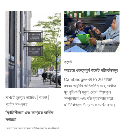
বাজেট
সবচেয়ে গুরুত্বপূর্ণ বাজেট পরিবর্তনসমূহ
Cambridge-এর FY26 বাজেট
মধ্যম প্রবৃদ্ধি প্রতিফলিত করে, যেখানে
মূল বৃদ্ধিগুলি স্কুল, বেতন, প্রিস্কুল
সাশ্রয়ী মূল্যের হাউজিং
বাজেট
সম্প্রসারণ, এবং বডি ক্যামেরার মতো
গৃহহীন সম্প্রদায়
জনিনিরাপত্তা উদ্যোগকে সমর্থন করে।
স্থিতিশীলতা এবং আশ্রয়ে আর্থিক
সহায়তা
ফেডারেল তহবিলের অনিশ্চয়তার মুখোমুখি