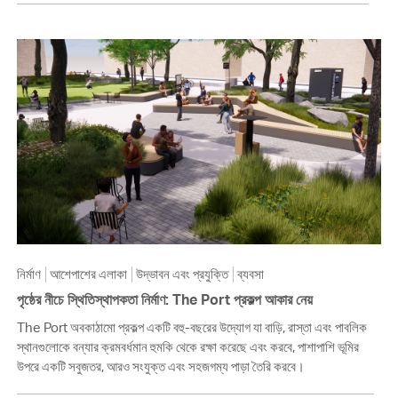
নির্মাণ
আশেপাশের এলাকা
উদ্ভাবন এবং প্রযুক্তি
ব্যবসা
পৃষ্ঠের নীচে স্থিতিস্থাপকতা নির্মাণ: The Port প্রকল্প আকার নেয়
The Port অবকাঠামো প্রকল্প একটি বহু-বছরের উদ্যোগ যা বাড়ি, রাস্তা এবং পাবলিক
স্থানগুলোকে বন্যার ক্রমবর্ধমান হুমকি থেকে রক্ষা করেছে এবং করবে, পাশাপাশি ভূমির
উপরে একটি সবুজতর, আরও সংযুক্ত এবং সহজগম্য পাড়া তৈরি করবে।