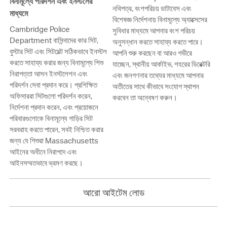
বিনামূল্যে পরিদর্শন এবং ইনস্টলের
নথিপত্র, বংশপরিচয় ডাটাবেস এবং
মাধ্যমে
বিশেষজ্ঞ নির্দেশনায় বিনামূল্যে অ্যাক্সেসের
Cambridge Police
সুবিধার মাধ্যমে আপনার বংশ পরিচয়
Department বাসিন্দাদের কার সিট,
অনুসন্ধান করতে সাহায্য করতে পারে।
বুস্টার সিট এবং সিটবেল্ট সঠিকভাবে ইনস্টল
আপনি শুরু করছেন বা আরও গভীরে
করতে সাহায্য করার জন্য বিনামূল্যে শিশু
যাচ্ছেন, স্থানীয় আর্কাইভ, শহরের ডিরেক্টরি
নিরাপত্তা আসন ইনস্টলেশন এবং
এবং জনগণনার তথ্যের মাধ্যমে আপনার
পরিদর্শন সেবা প্রদান করে। প্রশিক্ষিত
অতীতের সাথে কীভাবে সংযোগ স্থাপন
অফিসাররা সিটগুলো পরিদর্শন করেন,
করবেন তা অন্বেষণ করুন।
নির্দেশনা প্রদান করেন, এবং প্রয়োজনে
পরিবারগুলোকে বিনামূল্যে গাড়ির সিট
সরবরাহ করতে পারেন, সবই নিশ্চিত করার
জন্য যে শিশুরা Massachusetts
আইনের অধীনে নিরাপদে এবং
আইনসম্মতভাবে ভ্রমণ করছে।
আরো আইটেম লোড