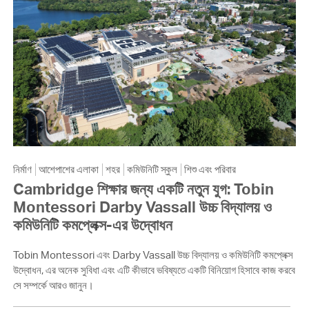
নির্মাণ
আশেপাশের এলাকা
শহর
কমিউনিটি স্কুল
শিশু এবং পরিবার
Cambridge শিক্ষার জন্য একটি নতুন যুগ: Tobin
Montessori Darby Vassall উচ্চ বিদ্যালয় ও
কমিউনিটি কমপ্লেক্স-এর উদ্বোধন
Tobin Montessori এবং Darby Vassall উচ্চ বিদ্যালয় ও কমিউনিটি কমপ্লেক্স
উদ্বোধন, এর অনেক সুবিধা এবং এটি কীভাবে ভবিষ্যতে একটি বিনিয়োগ হিসাবে কাজ করবে
সে সম্পর্কে আরও জানুন।