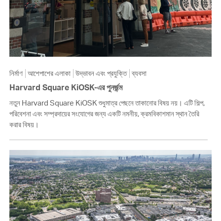
নির্মাণ
আশেপাশের এলাকা
উদ্ভাবন এবং প্রযুক্তি
ব্যবসা
Harvard Square KiOSK-এর পুনর্জন্ম
নতুন Harvard Square KiOSK শুধুমাত্র পেছনে তাকানোর বিষয় নয়। এটি শিল্প,
পরিবেশনা এবং সম্প্রদায়ের সংযোগের জন্য একটি নমনীয়, ক্রমবিকাশমান স্থান তৈরি
করার বিষয়।