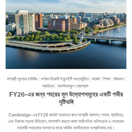
সাশ্রয়ী মূল্যের হাউজিং
বর্ণবাদ বিরোধী ইক্যুইটি অন্তর্ভুক্তি
বাজেট
শিক্ষা
পরিবহন
স্থায়িত্ব
আফটারস্কুল প্রোগ্রাম
FY26-এর জন্য শহরের মূল উদ্যোগসমূহের একটি গভীর
দৃষ্টিভঙ্গি
Cambridge-এর FY26 বাজেট অব্যাহত রাখে সাশ্রয়ী আবাসন, সমতা, স্থায়িত্ব,
এবং নিরাপদ সড়কে বিনিয়োগ, পাশাপাশি বাড়তে থাকা অর্থনৈতিক অনিশ্চয়তা ও ফেডারেল
মহামারী সহায়তার অবসানের মাঝে আর্থিক নমনীয়তাকে অগ্রাধিকার দেয়।