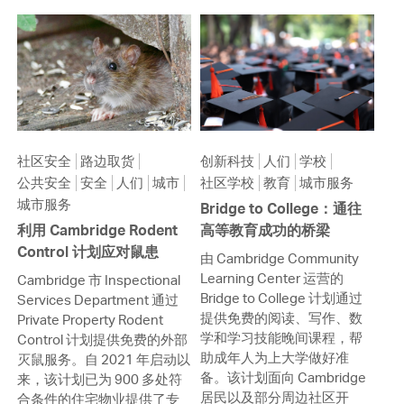
社区安全
路边取货
创新科技
人们
学校
公共安全
安全
人们
城市
社区学校
教育
城市服务
城市服务
Bridge to College：通往
利用 Cambridge Rodent
高等教育成功的桥梁
Control 计划应对鼠患
由 Cambridge Community
Learning Center 运营的
Cambridge 市 Inspectional
Bridge to College 计划通过
Services Department 通过
提供免费的阅读、写作、数
Private Property Rodent
学和学习技能晚间课程，帮
Control 计划提供免费的外部
助成年人为上大学做好准
灭鼠服务。自 2021 年启动以
备。该计划面向 Cambridge
来，该计划已为 900 多处符
居民以及部分周边社区开
合条件的住宅物业提供了专