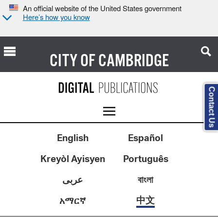
An official website of the United States government
Here’s how you know
CITY OF
CAMBRIDGE
Contact Us
English
Español
Kreyòl Ayisyen
Português
عربى
বাংলা
中文
አማርኛ