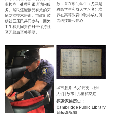
放，旨在帮助学生（尤其是
业检查、处理和跟进访问服
移民学生和成人学习者）培
务。居民还能接受有效的灭
养在高等教育中取得成功所
鼠防治技术培训。市政府鼓
需的技能和信心。
励社区居民共同参与，因为
卫生和共同责任对于保持社
区无鼠患至关重要。
城市服务
剑桥历史
社区
人们
故事
儿童和家庭
探索家族历史：
Cambridge Public Library
的族谱资源