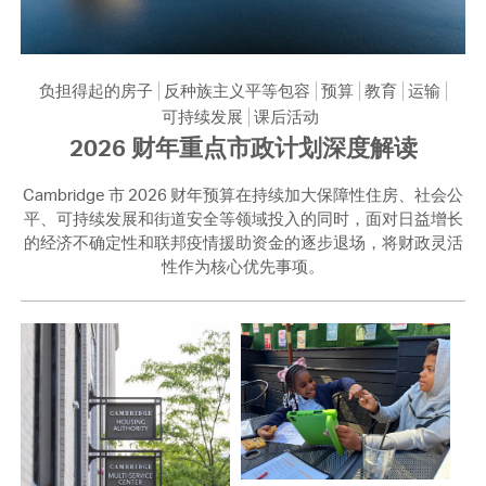
负担得起的房子
反种族主义平等包容
预算
教育
运输
可持续发展
课后活动
2026 财年重点市政计划深度解读
Cambridge 市 2026 财年预算在持续加大保障性住房、社会公
平、可持续发展和街道安全等领域投入的同时，面对日益增长
的经济不确定性和联邦疫情援助资金的逐步退场，将财政灵活
性作为核心优先事项。