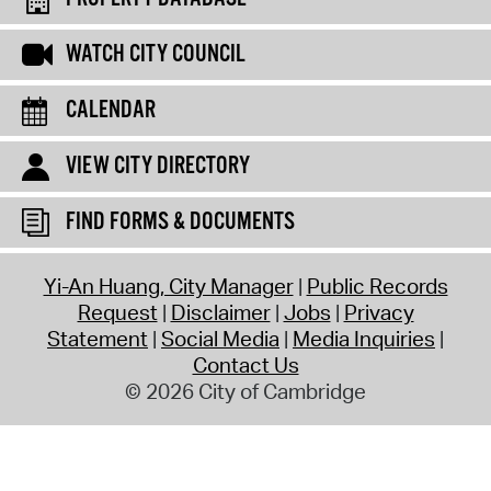
WATCH CITY COUNCIL
CALENDAR
VIEW CITY DIRECTORY
FIND FORMS & DOCUMENTS
Yi-An Huang, City Manager
Public Records
Request
Disclaimer
Jobs
Privacy
Statement
Social Media
Media Inquiries
Contact Us
© 2026 City of Cambridge