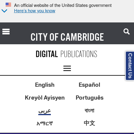
An official website of the United States government
Here’s how you know
CITY OF
CAMBRIDGE
Contact Us
English
Español
Kreyòl Ayisyen
Português
عربى
বাংলা
中文
አማርኛ