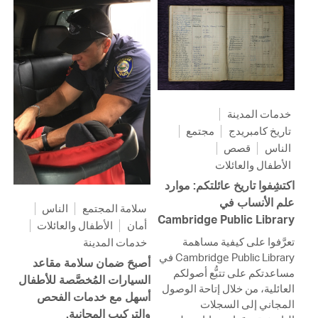
خدمات المدينة
تاريخ كامبريدج
مجتمع
الناس
قصص
الأطفال والعائلات
اكتشِفوا تاريخ عائلتكم: موارد
علم الأنساب في
سلامة المجتمع
الناس
Cambridge Public Library
أمان
الأطفال والعائلات
تعرَّفوا على كيفية مساهمة
خدمات المدينة
Cambridge Public Library في
أصبحَ ضمان سلامة مقاعد
مساعدتكم على تتبُّع أصولكم
السيارات المُخصَّصة للأطفال
العائلية، من خلال إتاحة الوصول
أسهل مع خدمات الفحص
المجاني إلى السجلات
والتركيب المجانية.