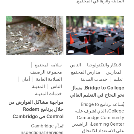
المدينة وأثرها في المجتمع.
الابتكار والتكنولوجيا
الناس
سلامة المجتمع
المدارس
مدارس المجتمع
مجموعة الرصيف
تعليم
خدمات المدينة
السلامة العامة
أمان
الناس
المدينة
Bridge to College: مسارٌ
خدمات المدينة
نحو النجاح في التعليم العالي
مواجهة مشاكل القوارض من
يُساعد برنامج Bridge to
خلال برنامج Rodent
College، الذي تُشرف عليه
Control في Cambridge
Cambridge Community
Learning Center، الراشدين
تُقدِّم Cambridge
على الاستعداد للالتحاق
Inspectional Services