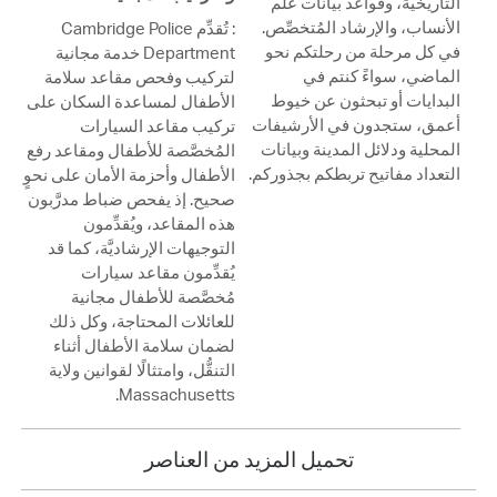
التاريخية، وقواعد بيانات علم
الأنساب، والإرشاد المُتخصِّص.
: تُقدِّم Cambridge Police
في كل مرحلة من رحلتكم نحو
Department خدمة مجانية
الماضي، سواءً كنتم في
لتركيب وفحص مقاعد سلامة
البدايات أو تبحثون عن خيوط
الأطفال لمساعدة السكان على
أعمق، ستجدون في الأرشيفات
تركيب مقاعد السيارات
المحلية ودلائل المدينة وبيانات
المُخصَّصة للأطفال ومقاعد رفع
التعداد مفاتيح تربطكم بجذوركم.
الأطفال وأحزمة الأمان على نحوٍ
صحيح. إذ يفحص ضباط مدرَّبون
هذه المقاعد، ويُقدِّمون
التوجيهات الإرشاديَّة، كما قد
يُقدِّمون مقاعد سيارات
مُخصَّصة للأطفال مجانية
للعائلات المحتاجة، وكل ذلك
لضمان سلامة الأطفال أثناء
التنقُّل، وامتثالًا لقوانين ولاية
Massachusetts.
تحميل المزيد من العناصر