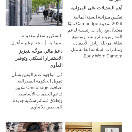
أهم التعديلات على الميزانية
تعكس ميزانية السنة المالية
2026 لمدينة Cambridge نموًا
معتدلًا، مع زيادات رئيسية لدعم
السكن بأسعار معقولة
المدارس، والرواتب، وتوسيع
ميزانية
مجتمع غير مأهول
نطاق مرحلة رياض الأطفال،
ومبادرات السلامة العامة مثل
دعمٌ مالي موجَّه لتعزيز
Body Worn Camera.
الاستقرار السكني وتوفير
المأوى
في مواجهة عدم اليقين بشأن
تمويل الحكومة الفيدرالية،
أضافت Cambridge ملايين
لدعم الخدمات الأساسية
وإطلاق قسائم سكنية جديدة
للمقيمين بلا مأوى.