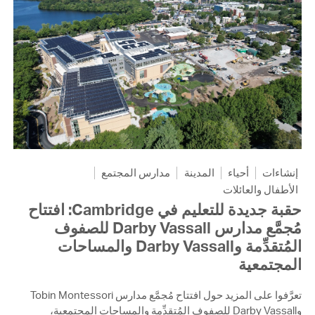
إنشاءات
أحياء
المدينة
مدارس المجتمع
الأطفال والعائلات
حقبة جديدة للتعليم في Cambridge: افتتاح
مُجمَّع مدارس Darby Vassall للصفوف
المُتقدِّمة وDarby Vassall والمساحات
المجتمعية
تعرَّفوا على المزيد حول افتتاح مُجمَّع مدارس Tobin Montessori
وDarby Vassall للصفوف المُتقدِّمة والمساحات المجتمعية،