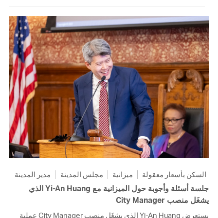
السكن بأسعار معقولة
ميزانية
مجلس المدينة
مدير المدينة
جلسة أسئلة وأجوبة حول الميزانية مع Yi-An Huang الذي
يشغَل منصب City Manager
يستعرض Yi-An Huang الذي يشغَل منصب City Manager عملية