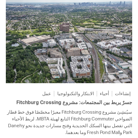
إنشاءات
أحياء
الابتكار والتكنولوجيا
عمل
جسرٌ يربط بين المجتمعات: مشروع Fitchburg Crossing
سيُنشِئ مشروع Fitchburg Crossing معبرًا مخصّصًا فوق خط قطار
الضواحي Fitchburg Commuter التابع لهيئة MBTA، لربط الأحياء
التي تفصل بينها السكك الحديدية وفتح مسارات جديدة نحو Danehy
Park وFresh Pond Mall وما بعدهما.