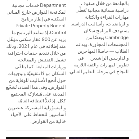
بالجامعة من خلال صفوف
Department خدمات مجانية
دراسية مسائية مجانية تُغطِّي
لمكافحة القوارض خارج المباني
مهارات القراءة والكتابة
السكنية في إطار برنامج
والرياضيات، وأساليب الدراسة.
Private Property Rodent
يستهدف البرنامج سكان
Control. إذ ساعد البرنامج ما
Cambridge وبعضًا من
يزيد عن 900 عقار سكني مؤهَّل
المجتمعات المجاورة، ويدعم
منذ إطلاقه في عام 2021، وذلك
الطلاب — خاصةً المهاجرين
من خلال تقديم خدمات احترافية
والدارسين الراشدين — في
تشمل التفتيش والمعالجة
تطوير المهارات والثقة اللازمة
وزيارات المتابعة. كما يتلقّى
للنجاح في مرحلة التعليم العالي.
السكان موادًا تثقيفيَّة وتوجيهات
حول أنجع الأساليب للوقاية من
القوارض. وفي هذا الصدد، تُشجّع
المدينة على مُشارَكة المجتمع
ككل، إذ تُعدُّ النظافة العامَّة
والمسؤولية المشتركة عنصرين
أساسيين للحفاظ على الأحياء
خالية من القوارض.