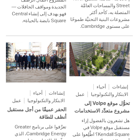
Street والمساحات العامَّة
الجديدة ومواقف الحافلات —
المتصلة به، كأحد أكثر
فهو يهدف إلى إنشاء Central
مشروعات البنية التحتيَّة طموحًا
Square نابضة بالحياة».
على مستوى Cambridge.
إنشاءات
أحياء
إنشاءات
أحياء
الابتكار والتكنولوجيا
عمل
الابتكار والتكنولوجيا
عمل
تحوُّل موقع Volpe إلى
الحفر عميقًا من أجل مستقبل
مشروع متعدِّد الاستخدامات
أنظف للطاقة
هل تشعرون بالفضول إزاء
تعرَّفوا على برنامج Greater
مستقبل موقع Volpe في
Cambridge Energy، الذي
Kendall Square؟ اطَّلِعوا على