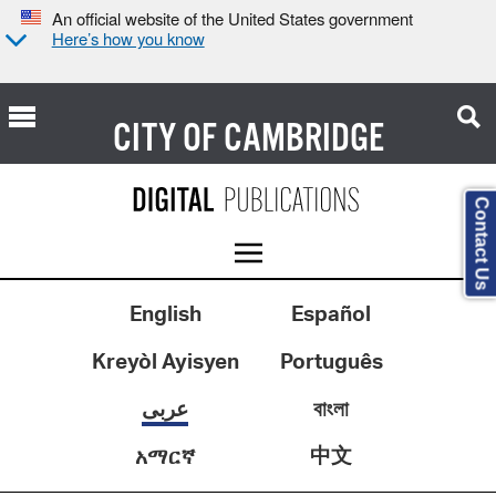
An official website of the United States government
Here’s how you know
CITY OF
CAMBRIDGE
Contact Us
English
Español
Kreyòl Ayisyen
Português
বাংলা
عربى
中文
አማርኛ