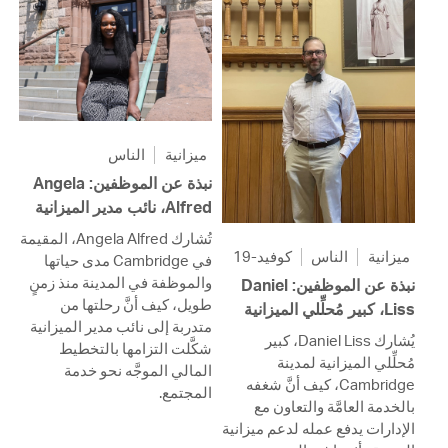
ميزانية
الناس
نبذة عن الموظفين: Angela
Alfred، نائب مدير الميزانية
تُشارك Angela Alfred، المقيمة
ميزانية
الناس
كوفيد-19
في Cambridge مدى حياتها
والموظفة في المدينة منذ زمنٍ
نبذة عن الموظفين: Daniel
طويل، كيف أنَّ رحلتها من
Liss، كبير مُحلِّلي الميزانية
متدربة إلى نائب مدير الميزانية
يُشارك Daniel Liss، كبير
شكَّلت التزامها بالتخطيط
مُحلِّلي الميزانية لمدينة
المالي الموجَّه نحو خدمة
Cambridge، كيف أنَّ شغفه
المجتمع.
بالخدمة العامَّة والتعاون مع
الإدارات يدفع عمله لدعم ميزانية