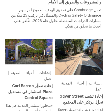
والمشروعات والطريق إلى الأمام
تعمل Cambridge على تحقيق الهدف الطَموح لمرسوم
Cycling Safety Ordinance والمتمثِّل في تركيب 25 ميلًا من
مسارات الدراجات المنفصلة بحلول عام 2026. اطّلعوا على
أحدث ما تحقَّق من تقدُّم.
إنشاءات
أحياء
المدينة
عمل
إنشاءات
أحياء
المدينة
إعادة تصوُّر Carl Barron
عمل
Plaza: استثمار في مستقبل
إعادة تشييد River Street:
Central Square
تحوُّل يرتكز على المجتمع
«يتجاوز استثمار المدينة في هذا
إعادة بناء شاملة تتضمَّن River
المشروع أعمال الرصف