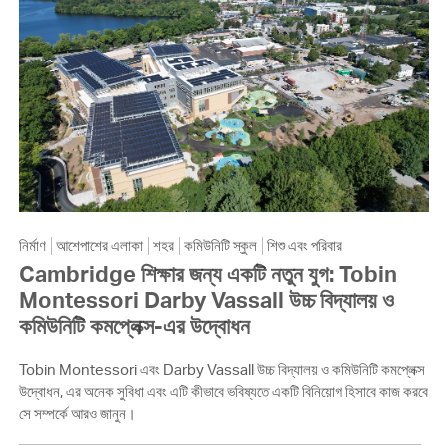
নির্মাণ
আশেপাশের এলাকা
শহর
কমিউনিটি স্কুল
শিশু এবং পরিবার
Cambridge শিক্ষার জন্য একটি নতুন যুগ: Tobin
Montessori Darby Vassall উচ্চ বিদ্যালয় ও
কমিউনিটি কমপ্লেক্স-এর উদ্বোধন
Tobin Montessori এবং Darby Vassall উচ্চ বিদ্যালয় ও কমিউনিটি কমপ্লেক্স
উদ্বোধন, এর অনেক সুবিধা এবং এটি কীভাবে ভবিষ্যতে একটি বিনিয়োগ হিসাবে কাজ করবে
সে সম্পর্কে আরও জানুন।