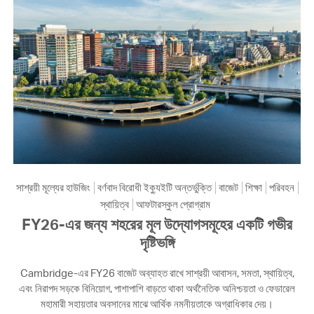
সাশ্রয়ী মূল্যের হাউজিং
বর্ণবাদ বিরোধী ইক্যুইটি অন্তর্ভুক্তি
বাজেট
শিক্ষা
পরিবহন
স্থায়িত্ব
আফটারস্কুল প্রোগ্রাম
FY26-এর জন্য শহরের মূল উদ্যোগসমূহের একটি গভীর
দৃষ্টিভঙ্গি
Cambridge-এর FY26 বাজেট অব্যাহত রাখে সাশ্রয়ী আবাসন, সমতা, স্থায়িত্ব,
এবং নিরাপদ সড়কে বিনিয়োগ, পাশাপাশি বাড়তে থাকা অর্থনৈতিক অনিশ্চয়তা ও ফেডারেল
মহামারী সহায়তার অবসানের মাঝে আর্থিক নমনীয়তাকে অগ্রাধিকার দেয়।