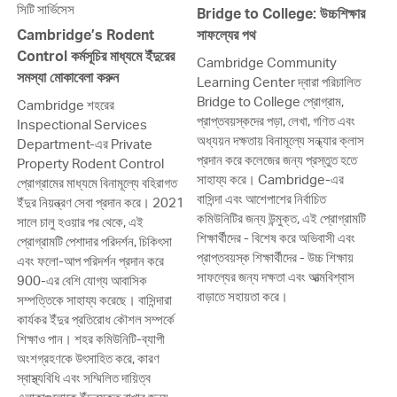
সিটি সার্ভিসেস
Bridge to College: উচ্চশিক্ষার
Cambridge’s Rodent
সাফল্যের পথ
Control কর্মসূচির মাধ্যমে ইঁদুরের
Cambridge Community
সমস্যা মোকাবেলা করুন
Learning Center দ্বারা পরিচালিত
Bridge to College প্রোগ্রাম,
Cambridge শহরের
প্রাপ্তবয়স্কদের পড়া, লেখা, গণিত এবং
Inspectional Services
অধ্যয়ন দক্ষতায় বিনামূল্যে সন্ধ্যার ক্লাস
Department-এর Private
প্রদান করে কলেজের জন্য প্রস্তুত হতে
Property Rodent Control
সাহায্য করে। Cambridge-এর
প্রোগ্রামের মাধ্যমে বিনামূল্যে বহিরাগত
বাসিন্দা এবং আশেপাশের নির্বাচিত
ইঁদুর নিয়ন্ত্রণ সেবা প্রদান করে। 2021
কমিউনিটির জন্য উন্মুক্ত, এই প্রোগ্রামটি
সালে চালু হওয়ার পর থেকে, এই
শিক্ষার্থীদের - বিশেষ করে অভিবাসী এবং
প্রোগ্রামটি পেশাদার পরিদর্শন, চিকিৎসা
প্রাপ্তবয়স্ক শিক্ষার্থীদের - উচ্চ শিক্ষায়
এবং ফলো-আপ পরিদর্শন প্রদান করে
সাফল্যের জন্য দক্ষতা এবং আত্মবিশ্বাস
900-এর বেশি যোগ্য আবাসিক
বাড়াতে সহায়তা করে।
সম্পত্তিকে সাহায্য করেছে। বাসিন্দারা
কার্যকর ইঁদুর প্রতিরোধ কৌশল সম্পর্কে
শিক্ষাও পান। শহর কমিউনিটি-ব্যাপী
অংশগ্রহণকে উৎসাহিত করে, কারণ
স্বাস্থ্যবিধি এবং সম্মিলিত দায়িত্ব