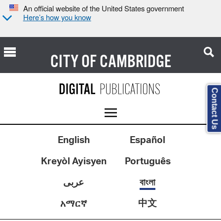
An official website of the United States government
Here’s how you know
CITY OF
CAMBRIDGE
Contact Us
English
Español
Kreyòl Ayisyen
Português
عربى
বাংলা
中文
አማርኛ