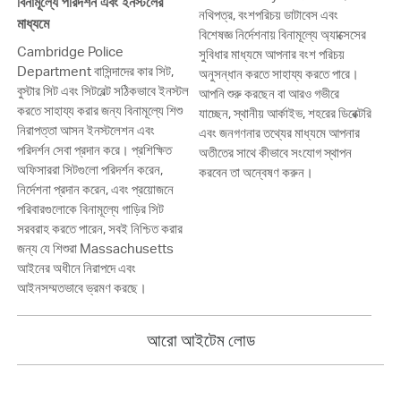
বিনামূল্যে পরিদর্শন এবং ইনস্টলের
নথিপত্র, বংশপরিচয় ডাটাবেস এবং
মাধ্যমে
বিশেষজ্ঞ নির্দেশনায় বিনামূল্যে অ্যাক্সেসের
Cambridge Police
সুবিধার মাধ্যমে আপনার বংশ পরিচয়
Department বাসিন্দাদের কার সিট,
অনুসন্ধান করতে সাহায্য করতে পারে।
বুস্টার সিট এবং সিটবেল্ট সঠিকভাবে ইনস্টল
আপনি শুরু করছেন বা আরও গভীরে
করতে সাহায্য করার জন্য বিনামূল্যে শিশু
যাচ্ছেন, স্থানীয় আর্কাইভ, শহরের ডিরেক্টরি
নিরাপত্তা আসন ইনস্টলেশন এবং
এবং জনগণনার তথ্যের মাধ্যমে আপনার
পরিদর্শন সেবা প্রদান করে। প্রশিক্ষিত
অতীতের সাথে কীভাবে সংযোগ স্থাপন
অফিসাররা সিটগুলো পরিদর্শন করেন,
করবেন তা অন্বেষণ করুন।
নির্দেশনা প্রদান করেন, এবং প্রয়োজনে
পরিবারগুলোকে বিনামূল্যে গাড়ির সিট
সরবরাহ করতে পারেন, সবই নিশ্চিত করার
জন্য যে শিশুরা Massachusetts
আইনের অধীনে নিরাপদে এবং
আইনসম্মতভাবে ভ্রমণ করছে।
আরো আইটেম লোড