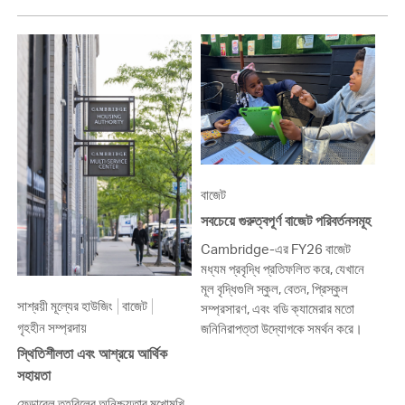
বাজেট
সবচেয়ে গুরুত্বপূর্ণ বাজেট পরিবর্তনসমূহ
Cambridge-এর FY26 বাজেট
মধ্যম প্রবৃদ্ধি প্রতিফলিত করে, যেখানে
মূল বৃদ্ধিগুলি স্কুল, বেতন, প্রিস্কুল
সাশ্রয়ী মূল্যের হাউজিং
বাজেট
সম্প্রসারণ, এবং বডি ক্যামেরার মতো
গৃহহীন সম্প্রদায়
জনিনিরাপত্তা উদ্যোগকে সমর্থন করে।
স্থিতিশীলতা এবং আশ্রয়ে আর্থিক
সহায়তা
ফেডারেল তহবিলের অনিশ্চয়তার মুখোমুখি