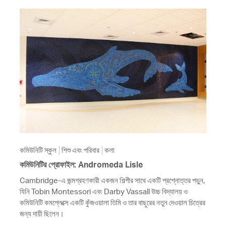
কমিউনিটি স্কুল
শিশু এবং পরিবার
কলা
কমিউনিটির প্রোফাইল: Andromeda Lisle
Cambridge-এ জন্মগ্রহণকারী একজন শিল্পীর সাথে একটি প্রশ্নোত্তর পড়ুন,
যিনি Tobin Montessori এবং Darby Vassall উচ্চ বিদ্যালয় ও
কমিউনিটি কমপ্লেক্সে একটি কুঁজওয়ালা তিমি ও তার বাছুরের নতুন দেওয়াল চিত্রের
জন্য দায়ী ছিলেন।