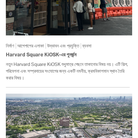
নির্মাণ
আশেপাশের এলাকা
উদ্ভাবন এবং প্রযুক্তি
ব্যবসা
Harvard Square KiOSK-এর পুনর্জন্ম
নতুন Harvard Square KiOSK শুধুমাত্র পেছনে তাকানোর বিষয় নয়। এটি শিল্প,
পরিবেশনা এবং সম্প্রদায়ের সংযোগের জন্য একটি নমনীয়, ক্রমবিকাশমান স্থান তৈরি
করার বিষয়।