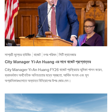
সাশ্রয়ী মূল্যের হাউজিং
বাজেট
নগর পরিষদ
সিটি ম্যানেজার
City Manager Yi-An Huang এর সাথে বাজেট প্রশ্নোত্তর
City Manager Yi-An Huang FY26 বাজেট প্রক্রিয়ায় ভূমিকা পালন করেন,
ক্রমবর্ধমান অর্থনৈতিক অনিশ্চয়তার মধ্যে স্বচ্ছতা, আর্থিক সংযম এবং মূল
অগ্রাধিকারগুলোতে অব্যাহত বিনিয়োগের উপর জোর দেন।