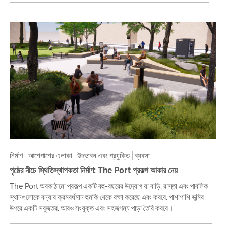
নির্মাণ
আশেপাশের এলাকা
উদ্ভাবন এবং প্রযুক্তি
ব্যবসা
পৃষ্ঠের নীচে স্থিতিস্থাপকতা নির্মাণ: The Port প্রকল্প আকার নেয়
The Port অবকাঠামো প্রকল্প একটি বহু-বছরের উদ্যোগ যা বাড়ি, রাস্তা এবং পাবলিক
স্থানগুলোকে বন্যার ক্রমবর্ধমান হুমকি থেকে রক্ষা করেছে এবং করবে, পাশাপাশি ভূমির
উপরে একটি সবুজতর, আরও সংযুক্ত এবং সহজগম্য পাড়া তৈরি করবে।