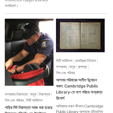
এলাকাগুলোকে ইঁদুরমুক্ত রাখার জন্য
অপরিহার্য।
সিটি সার্ভিসেস
কেমব্রিজ ইতিহাস
সম্প্রদায়
মানুষ
গল্পসমূহ
শিশু এবং পরিবার
আপনার পরিবারের অতীত উন্মোচন
করুন: Cambridge Public
Library-তে বংশ পরিচয় সংক্রান্ত
সম্প্রদায় নিরাপত্তা
মানুষ
নিরাপত্তা
রিসোর্স
শিশু এবং পরিবার
সিটি সার্ভিসেস
আবিষ্কার করুন কীভাবে Cambridge
গাড়ির সিট নিরাপত্তা সহজ করা হয়েছে
Public Library আপনাকে ঐতিহাসিক