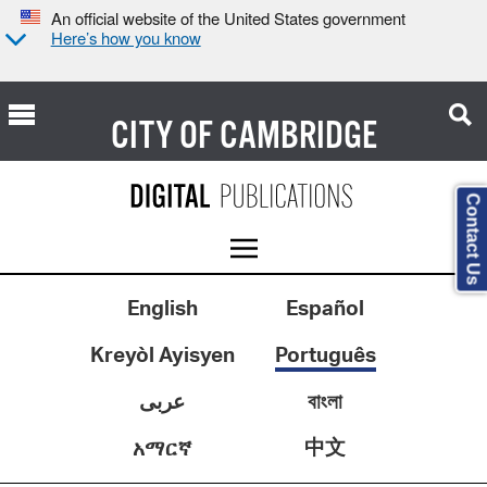
An official website of the United States government
Here’s how you know
CITY OF
CAMBRIDGE
Contact Us
English
Español
Kreyòl Ayisyen
Português
عربى
বাংলা
中文
አማርኛ