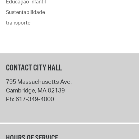
Educação Infantil
Sustentabilidade
transporte
CONTACT CITY HALL
795 Massachusetts Ave.
Cambridge
,
MA
02139
Ph:
617-349-4000
HOURS OF SERVICE