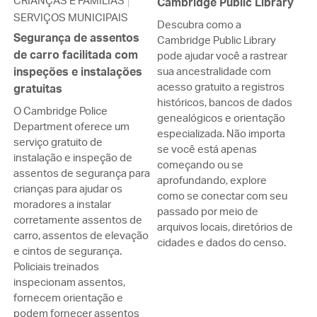
CRIANÇAS E FAMÍLIAS
Cambridge Public Library
SERVIÇOS MUNICIPAIS
Descubra como a
Segurança de assentos
Cambridge Public Library
de carro facilitada com
pode ajudar você a rastrear
inspeções e instalações
sua ancestralidade com
acesso gratuito a registros
gratuitas
históricos, bancos de dados
O Cambridge Police
genealógicos e orientação
Department oferece um
especializada. Não importa
serviço gratuito de
se você está apenas
instalação e inspeção de
começando ou se
assentos de segurança para
aprofundando, explore
crianças para ajudar os
como se conectar com seu
moradores a instalar
passado por meio de
corretamente assentos de
arquivos locais, diretórios de
carro, assentos de elevação
cidades e dados do censo.
e cintos de segurança.
Policiais treinados
inspecionam assentos,
fornecem orientação e
podem fornecer assentos