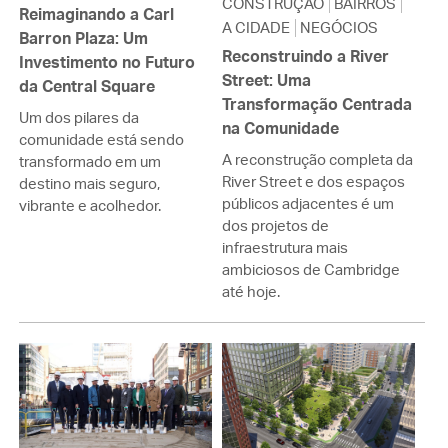
CONSTRUÇÃO
BAIRROS
Reimaginando a Carl
A CIDADE
NEGÓCIOS
Barron Plaza: Um
Reconstruindo a River
Investimento no Futuro
Street: Uma
da Central Square
Transformação Centrada
Um dos pilares da
na Comunidade
comunidade está sendo
A reconstrução completa da
transformado em um
River Street e dos espaços
destino mais seguro,
públicos adjacentes é um
vibrante e acolhedor.
dos projetos de
infraestrutura mais
ambiciosos de Cambridge
até hoje.