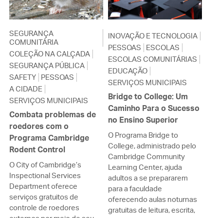
SEGURANÇA
INOVAÇÃO E TECNOLOGIA
COMUNITÁRIA
PESSOAS
ESCOLAS
COLEÇÃO NA CALÇADA
ESCOLAS COMUNITÁRIAS
SEGURANÇA PÚBLICA
EDUCAÇÃO
SAFETY
PESSOAS
SERVIÇOS MUNICIPAIS
A CIDADE
Bridge to College: Um
SERVIÇOS MUNICIPAIS
Caminho Para o Sucesso
Combata problemas de
no Ensino Superior
roedores com o
O Programa Bridge to
Programa Cambridge
College, administrado pelo
Rodent Control
Cambridge Community
O City of Cambridge’s
Learning Center, ajuda
Inspectional Services
adultos a se prepararem
Department oferece
para a faculdade
serviços gratuitos de
oferecendo aulas noturnas
controle de roedores
gratuitas de leitura, escrita,