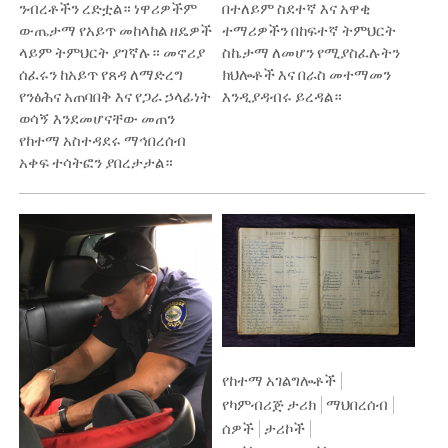
ንብረቶችን ረድቷል። ነዋሪዎችም
በተለይም ስደተኛ እና አዋቂ
ውጤታማ የአይጥ መከላከል ዘዴዎች
ተማሪዎችን በከፍተኛ ትምህርት
ላይም ትምህርት ያገኛሉ። መኖሪያ
ስኬታማ ለመሆን የሚያስፈሉትን
ሰፈሩን ከአይጥ የጸዳ ለማድረግ
ክህሎቶች እና በራስ መተማመን
የንፅሕና አጠባበቅ እና የጋራ ኃላፊነት
እንዲያዳብሩ ይረዳል።
ወሳኝ እንደመሆናቸው መጠን
የከተማ አስተዳደሩ ማኅበረሰብ
አቀፍ ተሳትፎን ያበረታታል።
የከተማ አገልግሎቶች
የካምብሪጅ ታሪክ
ማህበረሰብ
ሰዎች
ታሪኮች