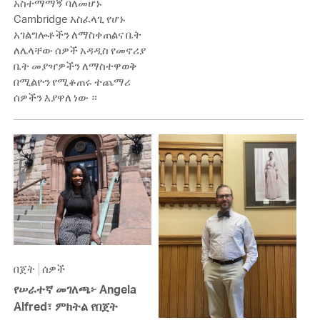
አስተማማኝ ባለመሆኑ
Cambridge አስፈላጊ የሆኑ
አገልግሎቶችን ለማስቀጠልና ቤት
ለሌላቸው ሰዎች አዳዲስ የመኖሪያ
ቤት መያዣዎችን ለማስተዋወቅ
በሚልዮን የሚቆጠሩ ተጨማሪ
ሰዎችን እያዋለ ነው ።
በጀት
ሰዎች
የሠራተኛ መገለጫ፦ Angela
Alfred፣ ምክትል የበጀት