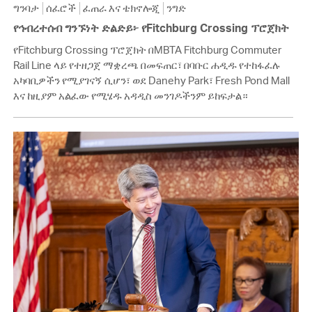
ግንባታ
ሰፈሮች
ፈጠራ እና ቴክኖሎጂ
ንግድ
የኅብረተሰብ ግንኙነት ድልድይ፦ የFitchburg Crossing ፕሮጀክት
የFitchburg Crossing ፕሮጀክት በMBTA Fitchburg Commuter
Rail Line ላይ የተዘጋጀ ማቋረጫ በመፍጠር፣ በባቡር ሐዲዱ የተከፋፈሉ
አካባቢዎችን የሚያገናኝ ሲሆን፣ ወደ Danehy Park፣ Fresh Pond Mall
እና ከዚያም አልፈው የሚሄዱ አዳዲስ መንገዶችንም ይከፍታል።