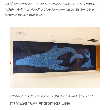
ቤቶች እና የማኅበረሰብ አገልግሎት ማዕከላት መከፈት፣ ስለሚያስገኙት
በርካታ ጥቅሞች እንዲሁም እንዴት ለመጭው ጊዜ ኢንቨስትመንት ሆኖ
እንደሚያገለግል የበለጠ ይወቁ።
የማህበረሰብ ትምህርት ቤቶች
ልጆች እና ቤተሰቦች
ስነ ጥበባት
የማኅበረሰብ ገጽታ፦ Andromeda Lisle