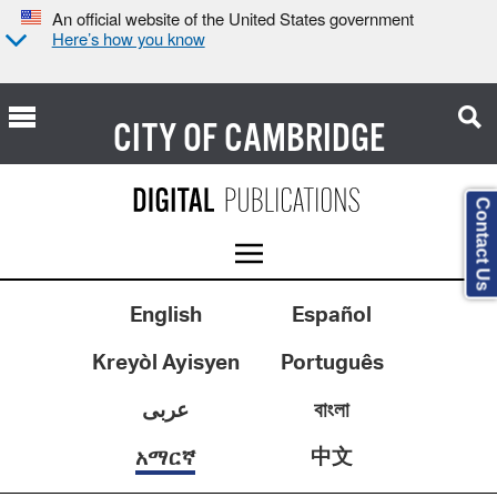
An official website of the United States government
Here’s how you know
CITY OF
CAMBRIDGE
Contact Us
English
Español
Kreyòl Ayisyen
Português
عربى
বাংলা
中文
አማርኛ