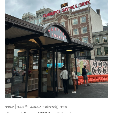
ግንባታ
ሰፈሮች
ፈጠራ እና ቴክኖሎጂ
ንግድ