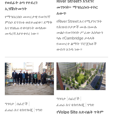
River Streetን እንደገና
የወደፊት ዕጣ የተደረገ
መገንባት፦ ማኅበረሰብ-ተኮር
ኢንቨስትመንት
ለውጥ
የማኅበረሰቡ መሠረታዊ የመገናኛ
የRiver Street እና የሚያገናኙት
ምሰሶ ደኅንነቱ ወደተጠበቀ፣ ደማቅ
የሕዝብ ቦታዎች ሙሉ በሙሉ
እና የበለጠ ተቀባይነት ወዳለው
መልሶ የመገንባት ሥራው እስካሁን
መዳረሻ እየተቀየረ ነው።
ካሉ የCambridge ታላላቅ
የመሠረተ ልማት ፕሮጀክቶች
ውስጥ አንዱ ነው።
ግንባታ
ሰፈሮች
ግንባታ
ሰፈሮች
ፈጠራ እና ቴክኖሎጂ
ንግድ
ፈጠራ እና ቴክኖሎጂ
ንግድ
የVolpe Site ለድብልቅ ጥቅም