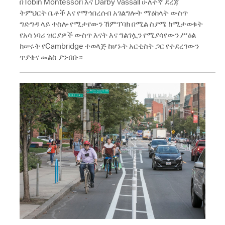
በTobin Montessori እና Darby Vassall ሁለተኛ ደረጃ
ትምህርት ቤቶች እና የማኅበረሰብ አገልግሎት ማዕከላት ውስጥ
ግድግዳ ላይ ተስሎ የሚታየውን ኸምፕባክ በሚል ስያሜ ከሚታወቁት
የአሳ ነባሪ ዝርያዎች ውስጥ እናት እና ግልገሏን የሚያሳየውን ሥዕል
ከሠሩት የCambridge ተወላጅ ከሆኑት አርቲስት ጋር የተደረገውን
ጥያቄና መልስ ያንብቡ።