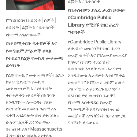
ልጆች እና ቤተሰቦች
የቤተሰብዎን ያለፈ ታሪክ ይወቁ፦
በCambridge Public
የማህበረሰብ ደህንነት
ሰዎች
Library የሚገኙ የዘር ሐረግ
ደህንነት
ልጆች እና ቤተሰቦች
ግብዓቶች
የከተማ አገልግሎቶች
የCambridge Public Library
በነፃ በሚቀርቡ ፍተሻዎች እና
ለታሪካዊ መዝገቦች፣ የዘር ሐረግ
የመግጠም ሥራዎች ቀላል
መረጃ ቋቶች እና የባለሙያ መመሪያ
የተደረገ የልጅ የመኪና መቀመጫ
ከክፍያ ነፃ የሆነ ተደራሽነት
ደኅንነት
በመስጠት እንዴት የዘር ሐረግዎን
የልጅ የመኪና መቀመጫዎች፣ ልጁን
እንዲያውቁ ሊረዳዎት እንደሚችል
ከፍ የሚያደርጉ የመኪና
ይወቁ። ገና እየጀመሩ ወይም ጠለቅ
መቀመጫዎች እና የደኅንነት
ያለ ምርመራ እያደረጉ ቢሆንም፣
ቀበቶዎችን ነዋሪዎች በአግባቡ
በአካባቢያዊ መዝገብ ቤቶች፣
እንዲገጥሙ ለመርዳት የልጅ
የከተማ አስተዳደር የመረጃ
የደኅንነት መቀመጫ ገጠማ እና
ማውጫዎች እና የሕዝብ ቆጠራ
ፍተሻ አገልግሎት በነፃ ያቀርባል።
መረጃዎች አማካኝነት ከታሪክዎ ጋር
ሁሉም ልጆች ደኅንነታቸው
ግንኙነት ይፍጠሩ።
በተጠበቀ እና የMassachusetts
ሕግን ባከበረ መልኩ እየተጓዙ