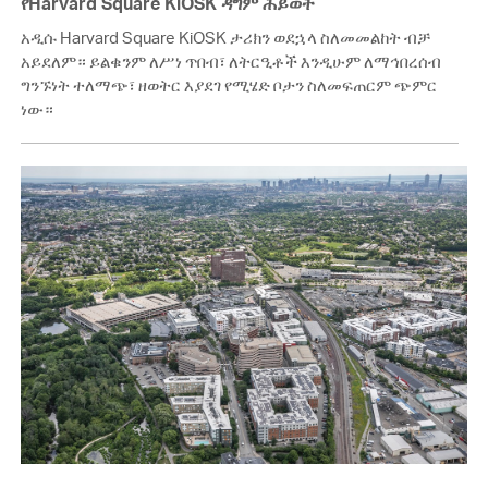
የHarvard Square KiOSK ዳግም ሕይወት
አዲሱ Harvard Square KiOSK ታሪክን ወደኋላ ስለመመልከት ብቻ
አይደለም። ይልቁንም ለሥነ ጥበብ፣ ለትርዒቶች እንዲሁም ለማኅበረሰብ
ግንኙነት ተለማጭ፣ ዘወትር እያደገ የሚሄድ ቦታን ስለመፍጠርም ጭምር
ነው።