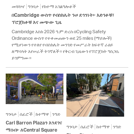
መጓጓዣ
ግንባታ
የከተማ አገልግሎቶች
በCambridge ውስጥ የብስክሌት ጉዞ ደኅንነት፦ እድገቶቹ፣
ፕሮጀክቶቹ እና መጭው ጊዜ
Cambridge እስከ 2026 ዓ.ም ድረስ በCycling Safety
Ordinance ውስጥ የተቀመጠውን ወደ 25 miles (ማይሎች)
የሚሆነውን የተለየ የብስክሌት መንገድ የመሥራት ከፍተኛ ራዕይ
ለማሳካት እየሠራች ትገኛለች። የቅርብ ጊዜውን የፕሮጀክት ግስጋሴ
ይገምግሙ።
ግንባታ
ሰፈሮች
ከተማዋ
ንግድ
Carl Barron Plazaን እንደገና
ግንባታ
ሰፈሮች
ከተማዋ
ንግድ
ማሰብ፦ ለCentral Square