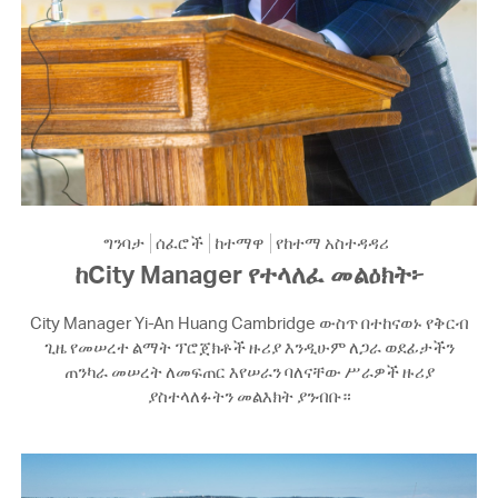
ግንባታ
ሰፈሮች
ከተማዋ
የከተማ አስተዳዳሪ
ከCity Manager የተላለፈ መልዕክት፦
City Manager Yi-An Huang Cambridge ውስጥ በተከናወኑ የቅርብ
ጊዜ የመሠረተ ልማት ፕሮጀክቶች ዙሪያ እንዲሁም ለጋራ ወደፊታችን
ጠንካራ መሠረት ለመፍጠር እየሠራን ባለናቸው ሥራዎች ዙሪያ
ያስተላለፉትን መልእክት ያንብቡ።