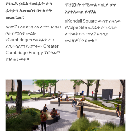
የንጹሕ ኃይል የወደፊት ዕጣ
ፕሮጀክት የሚውል ጣቢያ ሆኖ
ፈንታን ለመወሰን በጥልቀት
እየተለወጠ ይገኛል
መመርመር
በKendall Square ውስጥ ስላለው
ለሰዎች፣ ለሳይንስ እና ለማኅበረሰብ
የVolpe Site ወደፊት ዕጣ ፈንታ
ቦታ በሚሰጥ መልኩ
ለማወቅ ጓጉተዋል? አዳዲስ
የCambridgeን የወደፊት ዕጣ
መረጃዎችን ይወቁ።
ፈንታ ስለሚያደምቀው Greater
Cambridge Energy ፕሮግራም
የበለጠ ይወቁ።