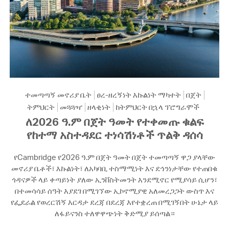
ተመጣጣኝ መኖሪያ ቤት
ፀረ-ዘረኝነት እኩልነት ማካተት
በጀት
ትምህርት
መጓጓዣ
ዘላቂነት
ከትምህርት በኋላ ፕሮግራሞች
ለ2026 ዓ.ም በጀት ዓመት የተቀመጡ ቁልፍ
የከተማ አስተዳደር ተነሳሽነቶች ጥልቅ ዳሰሳ
የCambridge የ2026 ዓ.ም በጀት ዓመት በጀት ተመጣጣኝ ዋጋ ያላቸው
መኖሪያ ቤቶች፣ እኩልነት፣ ለአካባቢ ተስማሚነት እና ደኅንነታቸው የተጠበቁ
ጎዳናዎች ላይ ቀጣይነት ያለው ኢንቨስትመንት እንደሚኖር የሚያሳይ ሲሆን፣
በተመሳሳይ ሰዓት እያደገ በሚገኘው ኢኮኖሚያዊ አለመረጋጋት ውስጥ እና
የፌደራል የወረርሽኝ እርዳታ ደረጃ በደረጃ እየተቋረጠ በሚገኝበት ሁኔታ ላይ
ለፋይናንስ ተለዋዋጭነት ቅድሚያ ይሰጣል።