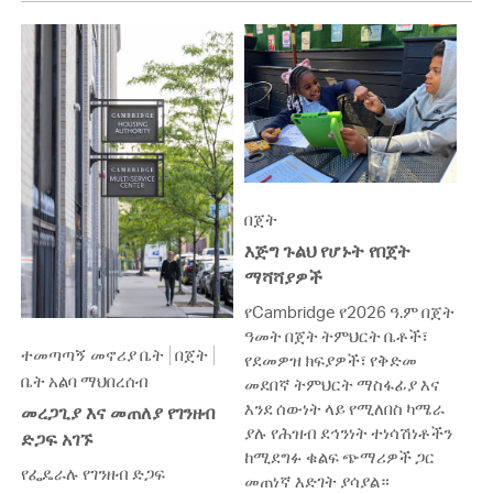
በጀት
እጅግ ጉልህ የሆኑት የበጀት
ማሻሻያዎች
የCambridge የ2026 ዓ.ም በጀት
ዓመት በጀት ትምህርት ቤቶች፣
ተመጣጣኝ መኖሪያ ቤት
በጀት
የደመዎዝ ክፍያዎች፣ የቅድመ
ቤት አልባ ማህበረሰብ
መደበኛ ትምህርት ማስፋፊያ እና
እንደ ሰውነት ላይ የሚለበስ ካሜራ
መረጋጊያ እና መጠለያ የገንዘብ
ያሉ የሕዝብ ደኅንነት ተነሳሽነቶችን
ድጋፍ አገኙ
ከሚደግፉ ቁልፍ ጭማሪዎች ጋር
የፌዴራሉ የገንዘብ ድጋፍ
መጠነኛ እድገት ያሳያል።