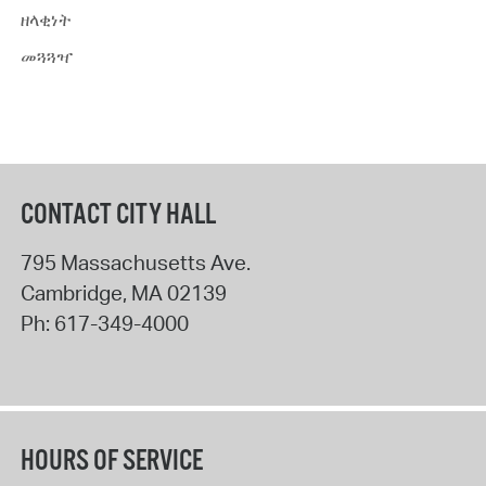
ዘላቂነት
መጓጓዣ
CONTACT CITY HALL
795 Massachusetts Ave.
Cambridge
,
MA
02139
Ph:
617-349-4000
HOURS OF SERVICE