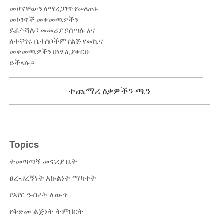
መሆናቸውን ለማረጋገጥ የሠለጠኑ
መኮንኖች መቀመጫዎችን
ይፈትሻሉ፣ መመሪያ ይሰጣሉ እና
ለተቸገሩ ቤተሰቦችም የልጅ የመኪና
መቀመጫዎችን በነፃ ሊያቀርቡ
ይችላሉ።
ተጨማሪ ዕቃዎችን ጫን
Topics
ተመጣጣኝ መኖሪያ ቤት
ፀረ-ዘረኝነት እኩልነት ማካተት
የአየር ንብረት ለውጥ
የቅድመ ልጅነት ትምህርት