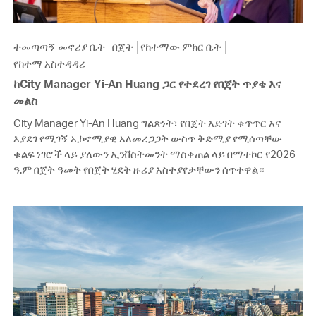
ተመጣጣኝ መኖሪያ ቤት
በጀት
የከተማው ምክር ቤት
የከተማ አስተዳዳሪ
ከCity Manager Yi-An Huang ጋር የተደረገ የበጀት ጥያቄ እና
መልስ
City Manager Yi-An Huang ግልጽነት፣ የበጀት እድገት ቁጥጥር እና
እያደገ የሚገኝ ኢኮኖሚያዊ አለመረጋጋት ውስጥ ቅድሚያ የሚሰጣቸው
ቁልፍ ነገሮች ላይ ያለውን ኢንቨስትመንት ማስቀጠል ላይ በማተኮር የ2026
ዓ.ም በጀት ዓመት የበጀት ሂደት ዙሪያ አስተያየታቸውን ሰጥተዋል።