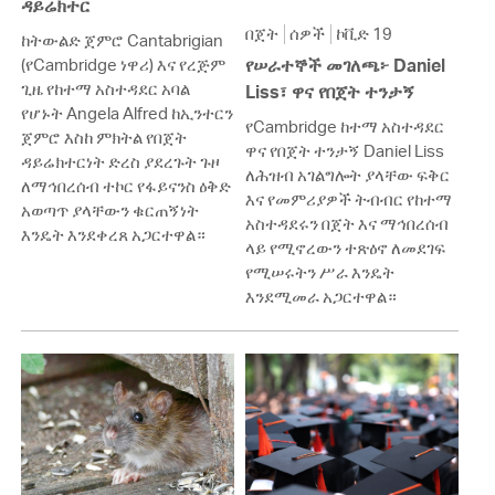
ዳይሬክተር
በጀት
ሰዎች
ኮቪድ 19
ከትውልድ ጀምሮ Cantabrigian
(የCambridge ነዋሪ) እና የረጅም
የሠራተኞች መገለጫ፦ Daniel
ጊዜ የከተማ አስተዳደር አባል
Liss፣ ዋና የበጀት ተንታኝ
የሆኑት Angela Alfred ከኢንተርን
የCambridge ከተማ አስተዳደር
ጀምሮ እስከ ምክትል የበጀት
ዋና የበጀት ተንታኝ Daniel Liss
ዳይሬክተርነት ድረስ ያደረጉት ጉዞ
ለሕዝብ አገልግሎት ያላቸው ፍቅር
ለማኅበረሰብ ተኮር የፋይናንስ ዕቅድ
እና የመምሪያዎች ትብብር የከተማ
አወጣጥ ያላቸውን ቁርጠኝነት
አስተዳደሩን በጀት እና ማኅበረሰብ
እንዴት እንደቀረጸ አጋርተዋል።
ላይ የሚኖረውን ተጽዕኖ ለመደገፍ
የሚሠሩትን ሥራ እንዴት
እንደሚመራ አጋርተዋል።