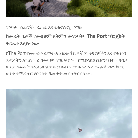
ግንባታ
ሰፈሮች
ፈጠራ እና ቴክኖሎጂ
ንግድ
ከመሬት በታች የመቋቋም አቅምን መገንባት፦ The Port ፕሮጀክት
ቅርጹን እየያዘ ነው
የThe Port የመሠረተ ልማት ኢኒሼቲቭ ቤቶችን፣ ጎዳናዎችን እና የሕዝብ
ቦታዎችን እየጨመረ ከመጣው የጎርፍ ስጋት የሚከላከል ሲሆን፣ በተመሳሳይ
ሁኔታ ከመሬት በላይ ይበልጥ አረንጓዴ፣ የተሰባጠረ እና ተደራሽ የሆነ ከባቢ
ሁኔታ የሚፈጥር የበርካታ ዓመታት መርሀግብር ነው።