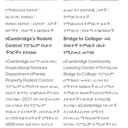
የማህበረሰብ ደህንነት
ፈጠራ እና ቴክኖሎጂ
ሰዎች
ከርብ ዳር ስብስብ
ትምህርት ቤቶች
የህዝብ ደህንነት
ደህንነት
ሰዎች
የማህበረሰብ ትምህርት ቤቶች
ከተማዋ
የከተማ አገልግሎቶች
ትምህርት
የከተማ አገልግሎቶች
በCambridge’s Rodent
Bridge to College፦ ወደ
Control ፕሮግራም የአይጥ
የከፍተኛ ትምህርት ስኬት
ችግሮችን ይከላከሉ
የሚያመራ መንገድ
የCambridge ከተማ አስተዳደር
በCambridge Community
Inspectional Services
Learning Center የሚተዳደረው
Department በPrivate
Bridge to College ፕሮግራም
Property Rodent Control
በማንበብ፣ መጻፍ፣ ሒሳብ እና
ፕሮግራም አማካኝነት የቤት ውጪ
የማጥናት ክህሎቶች ዙሪያ የማታ
የአይጥ ቁጥጥር አገልግሎቶችን በነፃ
ትምህርት ክፍሎችን በነፃ በማቅረብ
ያቀርባል። 2021 ላይ ከተጀመረበት
አዋቂዎችን ለኮሌጅ እንዲዘጋጁ
ጊዜ አንስቶ ይህ ፕሮግራም
ይረዳል። ለCambridge ነዋሪዎች
የባለሙያ ፍተሻዎች፣ መፍትሔዎች
እና በአቅራቢያው ለሚገኙ
እና የክትትል ጉብኝቶች በማቅረብ
የተመረጡ ማኅበረሰቦች ክፍት
ከ900 በላይ ብቁ የሆኑ መኖሪያ
የሆነው ፕሮግራም ተማሪዎችን እና