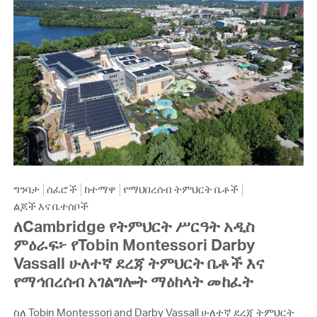
ግንባታ
ሰፈሮች
ከተማዋ
የማህበረሰብ ትምህርት ቤቶች
ልጆች እና ቤተሰቦች
ለCambridge የትምህርት ሥርዓት አዲስ
ምዕራፍ፦ የTobin Montessori Darby
Vassall ሁለተኛ ደረጃ ትምህርት ቤቶች እና
የማኅበረሰብ አገልግሎት ማዕከላት መከፈት
ስለ Tobin Montessori and Darby Vassall ሁለተኛ ደረጃ ትምህርት