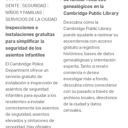
GENTE
SEGURIDAD
genealógicos en la
NIÑOS Y FAMILIAS
Cambridge Public Library
SERVICIOS DE LA CIUDAD
Descubra cómo la
Inspecciones e
Cambridge Public Library
instalaciones gratuitas
puede ayudarle a rastrear su
para simplificar la
ascendencia con acceso
gratuito a registros
seguridad de los
históricos, bases de datos
asientos infantiles
genealógicas y orientación
El Cambridge Police
experta. Tanto si recién
Department ofrece un
comienza o desea
servicio gratuito de
investigar más a fondo,
instalación e inspección de
descubra cómo conectarse
asientos de seguridad
con su pasado a través de
infantiles para ayudar a los
archivos locales, directorios
residentes a instalar
de la ciudad y datos
correctamente los asientos
censales.
de seguridad, asientos
elevados y cinturones de
seguridad. Hay oficiales