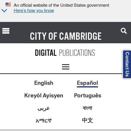
An official website of the United States government
Here’s how you know
CITY OF
CAMBRIDGE
Contact Us
English
Español
Kreyòl Ayisyen
Português
عربى
বাংলা
中文
አማርኛ