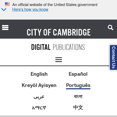
An official website of the United States government
Here’s how you know
CITY OF
CAMBRIDGE
Contact Us
English
Español
Kreyòl Ayisyen
Português
عربى
বাংলা
中文
አማርኛ