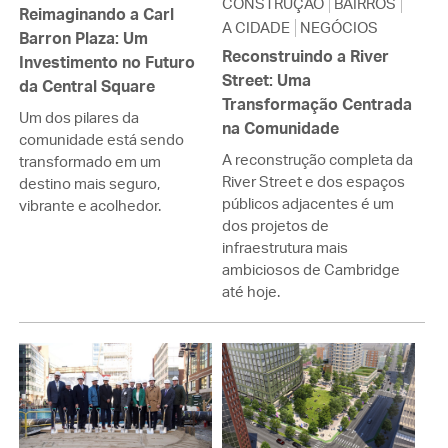
CONSTRUÇÃO
BAIRROS
Reimaginando a Carl
A CIDADE
NEGÓCIOS
Barron Plaza: Um
Reconstruindo a River
Investimento no Futuro
Street: Uma
da Central Square
Transformação Centrada
Um dos pilares da
na Comunidade
comunidade está sendo
A reconstrução completa da
transformado em um
River Street e dos espaços
destino mais seguro,
públicos adjacentes é um
vibrante e acolhedor.
dos projetos de
infraestrutura mais
ambiciosos de Cambridge
até hoje.