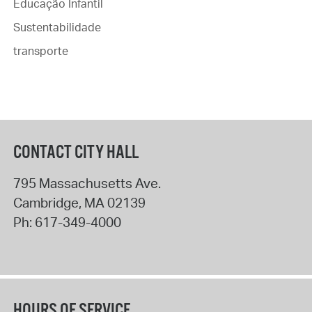
Educação Infantil
Sustentabilidade
transporte
CONTACT CITY HALL
795 Massachusetts Ave.
Cambridge
,
MA
02139
Ph:
617-349-4000
HOURS OF SERVICE