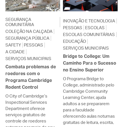
SEGURANÇA
INOVAÇÃO E TECNOLOGIA
COMUNITÁRIA
PESSOAS
ESCOLAS
COLEÇÃO NA CALÇADA
ESCOLAS COMUNITÁRIAS
SEGURANÇA PÚBLICA
EDUCAÇÃO
SAFETY
PESSOAS
SERVIÇOS MUNICIPAIS
A CIDADE
Bridge to College: Um
SERVIÇOS MUNICIPAIS
Caminho Para o Sucesso
Combata problemas de
no Ensino Superior
roedores com o
O Programa Bridge to
Programa Cambridge
College, administrado pelo
Rodent Control
Cambridge Community
O City of Cambridge’s
Learning Center, ajuda
Inspectional Services
adultos a se prepararem
Department oferece
para a faculdade
serviços gratuitos de
oferecendo aulas noturnas
controle de roedores
gratuitas de leitura, escrita,