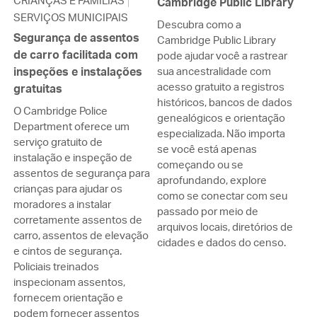
CRIANÇAS E FAMÍLIAS
Cambridge Public Library
SERVIÇOS MUNICIPAIS
Descubra como a
Segurança de assentos
Cambridge Public Library
de carro facilitada com
pode ajudar você a rastrear
inspeções e instalações
sua ancestralidade com
acesso gratuito a registros
gratuitas
históricos, bancos de dados
O Cambridge Police
genealógicos e orientação
Department oferece um
especializada. Não importa
serviço gratuito de
se você está apenas
instalação e inspeção de
começando ou se
assentos de segurança para
aprofundando, explore
crianças para ajudar os
como se conectar com seu
moradores a instalar
passado por meio de
corretamente assentos de
arquivos locais, diretórios de
carro, assentos de elevação
cidades e dados do censo.
e cintos de segurança.
Policiais treinados
inspecionam assentos,
fornecem orientação e
podem fornecer assentos