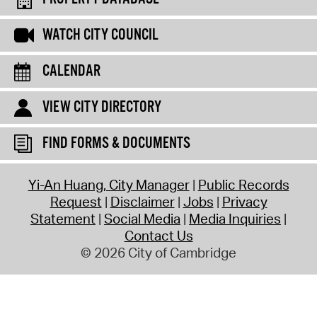
WATCH CITY COUNCIL
CALENDAR
VIEW CITY DIRECTORY
FIND FORMS & DOCUMENTS
Yi-An Huang, City Manager
Public Records
Request
Disclaimer
Jobs
Privacy
Statement
Social Media
Media Inquiries
Contact Us
© 2026 City of Cambridge