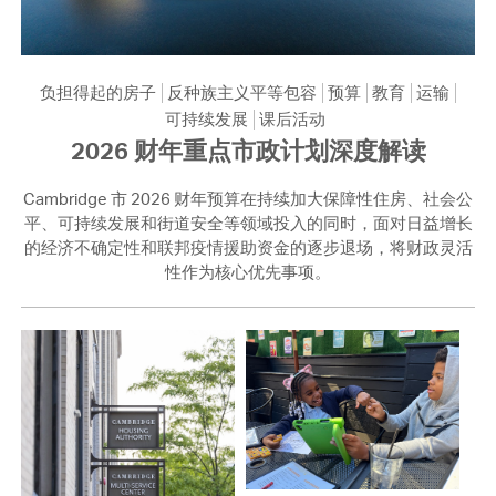
负担得起的房子
反种族主义平等包容
预算
教育
运输
可持续发展
课后活动
2026 财年重点市政计划深度解读
Cambridge 市 2026 财年预算在持续加大保障性住房、社会公
平、可持续发展和街道安全等领域投入的同时，面对日益增长
的经济不确定性和联邦疫情援助资金的逐步退场，将财政灵活
性作为核心优先事项。