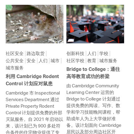
社区安全
路边取货
创新科技
人们
学校
公共安全
安全
人们
城市
社区学校
教育
城市服务
城市服务
Bridge to College：通往
利用 Cambridge Rodent
高等教育成功的桥梁
Control 计划应对鼠患
由 Cambridge Community
Learning Center 运营的
Cambridge 市 Inspectional
Bridge to College 计划通过
Services Department 通过
提供免费的阅读、写作、数
Private Property Rodent
学和学习技能晚间课程，帮
Control 计划提供免费的外部
助成年人为上大学做好准
灭鼠服务。自 2021 年启动以
备。该计划面向 Cambridge
来，该计划已为 900 多处符
居民以及部分周边社区开
合条件的住宅物业提供了专