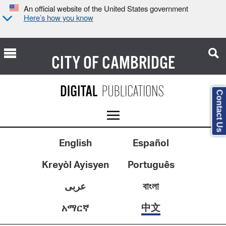
An official website of the United States government
Here’s how you know
CITY OF
CAMBRIDGE
Contact Us
English
Español
Kreyòl Ayisyen
Português
عربى
বাংলা
中文
አማርኛ