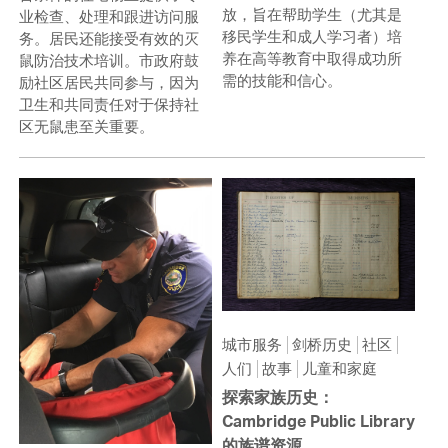
放，旨在帮助学生（尤其是
业检查、处理和跟进访问服
移民学生和成人学习者）培
务。居民还能接受有效的灭
养在高等教育中取得成功所
鼠防治技术培训。市政府鼓
需的技能和信心。
励社区居民共同参与，因为
卫生和共同责任对于保持社
区无鼠患至关重要。
城市服务
剑桥历史
社区
人们
故事
儿童和家庭
探索家族历史：
Cambridge Public Library
的族谱资源