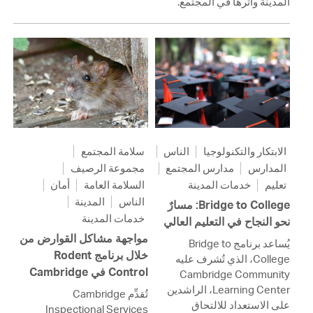
المدينة وأثرها في المجتمع.
الابتكار والتكنولوجيا
الناس
سلامة المجتمع
المدارس
مدارس المجتمع
مجموعة الرصيف
تعليم
خدمات المدينة
السلامة العامة
أمان
الناس
المدينة
Bridge to College: مسارٌ
خدمات المدينة
نحو النجاح في التعليم العالي
مواجهة مشاكل القوارض من
يُساعد برنامج Bridge to
خلال برنامج Rodent
College، الذي تُشرف عليه
Control في Cambridge
Cambridge Community
Learning Center، الراشدين
تُقدِّم Cambridge
على الاستعداد للالتحاق
Inspectional Services