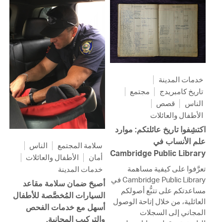
خدمات المدينة
تاريخ كامبريدج
مجتمع
الناس
قصص
الأطفال والعائلات
اكتشِفوا تاريخ عائلتكم: موارد
علم الأنساب في
سلامة المجتمع
الناس
Cambridge Public Library
أمان
الأطفال والعائلات
تعرَّفوا على كيفية مساهمة
خدمات المدينة
Cambridge Public Library في
أصبحَ ضمان سلامة مقاعد
مساعدتكم على تتبُّع أصولكم
السيارات المُخصَّصة للأطفال
العائلية، من خلال إتاحة الوصول
أسهل مع خدمات الفحص
المجاني إلى السجلات
والتركيب المجانية.