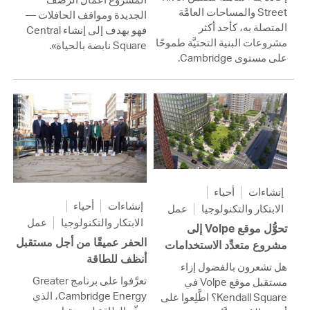
Street والمساحات العامَّة
الجديدة ومواقف الحافلات —
المتصلة به، كأحد أكثر
فهو يهدف إلى إنشاء Central
مشروعات البنية التحتيَّة طموحًا
Square نابضة بالحياة».
على مستوى Cambridge.
إنشاءات
أحياء
إنشاءات
أحياء
الابتكار والتكنولوجيا
عمل
الابتكار والتكنولوجيا
عمل
تحوُّل موقع Volpe إلى
الحفر عميقًا من أجل مستقبل
مشروع متعدِّد الاستخدامات
أنظف للطاقة
هل تشعرون بالفضول إزاء
تعرَّفوا على برنامج Greater
مستقبل موقع Volpe في
Cambridge Energy، الذي
Kendall Square؟ اطَّلِعوا على