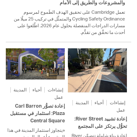
والمشروعات والطريق إلى الأمام
تعمل Cambridge على تحقيق الهدف الطَموح لمرسوم
Cycling Safety Ordinance والمتمثِّل في تركيب 25 ميلًا من
مسارات الدراجات المنفصلة بحلول عام 2026. اطّلعوا على
أحدث ما تحقَّق من تقدُّم.
إنشاءات
أحياء
المدينة
عمل
إنشاءات
أحياء
المدينة
إعادة تصوُّر Carl Barron
عمل
Plaza: استثمار في مستقبل
إعادة تشييد River Street:
Central Square
تحوُّل يرتكز على المجتمع
«يتجاوز استثمار المدينة في هذا
إعادة بناء شاملة تتضمَّن River
المشروع أعمال الرصف