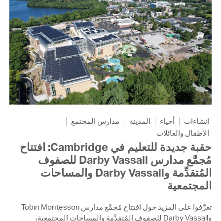
إنشاءات
أحياء
المدينة
مدارس المجتمع
الأطفال والعائلات
حقبة جديدة للتعليم في Cambridge: افتتاح
مُجمَّع مدارس Darby Vassall للصفوف
المُتقدِّمة وDarby Vassall والمساحات
المجتمعية
تعرَّفوا على المزيد حول افتتاح مُجمَّع مدارس Tobin Montessori
وDarby Vassall للصفوف المُتقدِّمة والمساحات المجتمعية،