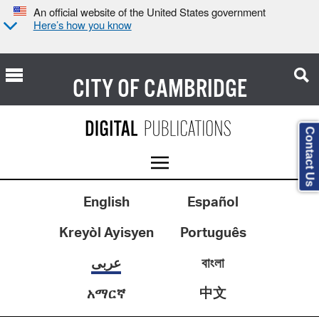
An official website of the United States government
Here’s how you know
CITY OF
CAMBRIDGE
Contact Us
English
Español
Kreyòl Ayisyen
Português
বাংলা
عربى
中文
አማርኛ