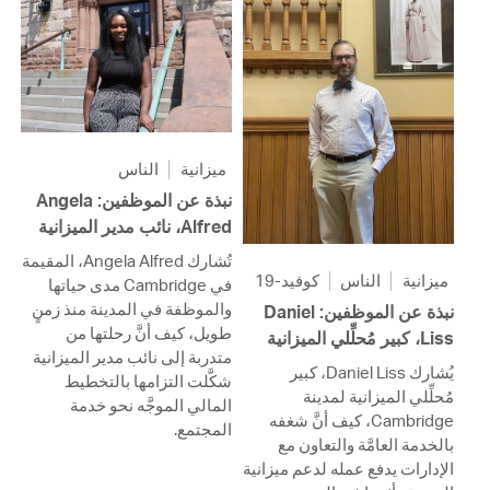
ميزانية
الناس
نبذة عن الموظفين: Angela
Alfred، نائب مدير الميزانية
تُشارك Angela Alfred، المقيمة
ميزانية
الناس
كوفيد-19
في Cambridge مدى حياتها
والموظفة في المدينة منذ زمنٍ
نبذة عن الموظفين: Daniel
طويل، كيف أنَّ رحلتها من
Liss، كبير مُحلِّلي الميزانية
متدربة إلى نائب مدير الميزانية
يُشارك Daniel Liss، كبير
شكَّلت التزامها بالتخطيط
مُحلِّلي الميزانية لمدينة
المالي الموجَّه نحو خدمة
Cambridge، كيف أنَّ شغفه
المجتمع.
بالخدمة العامَّة والتعاون مع
الإدارات يدفع عمله لدعم ميزانية