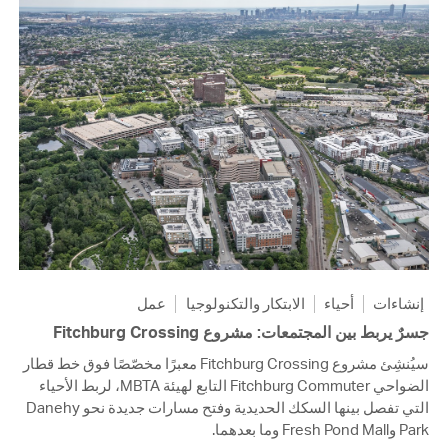
إنشاءات
أحياء
الابتكار والتكنولوجيا
عمل
جسرٌ يربط بين المجتمعات: مشروع Fitchburg Crossing
سيُنشِئ مشروع Fitchburg Crossing معبرًا مخصّصًا فوق خط قطار
الضواحي Fitchburg Commuter التابع لهيئة MBTA، لربط الأحياء
التي تفصل بينها السكك الحديدية وفتح مسارات جديدة نحو Danehy
Park وFresh Pond Mall وما بعدهما.