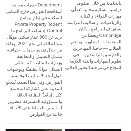
بالجامعة من خلال صفوف
Department خدمات مجانية
دراسية مسائية مجانية تُغطِّي
لمكافحة القوارض خارج المباني
مهارات القراءة والكتابة
السكنية في إطار برنامج
والرياضيات، وأساليب الدراسة.
Private Property Rodent
يستهدف البرنامج سكان
Control. إذ ساعد البرنامج ما
Cambridge وبعضًا من
يزيد عن 900 عقار سكني مؤهَّل
المجتمعات المجاورة، ويدعم
منذ إطلاقه في عام 2021، وذلك
الطلاب — خاصةً المهاجرين
من خلال تقديم خدمات احترافية
والدارسين الراشدين — في
تشمل التفتيش والمعالجة
تطوير المهارات والثقة اللازمة
وزيارات المتابعة. كما يتلقّى
للنجاح في مرحلة التعليم العالي.
السكان موادًا تثقيفيَّة وتوجيهات
حول أنجع الأساليب للوقاية من
القوارض. وفي هذا الصدد، تُشجّع
المدينة على مُشارَكة المجتمع
ككل، إذ تُعدُّ النظافة العامَّة
والمسؤولية المشتركة عنصرين
أساسيين للحفاظ على الأحياء
خالية من القوارض.