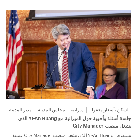
السكن بأسعار معقولة
ميزانية
مجلس المدينة
مدير المدينة
جلسة أسئلة وأجوبة حول الميزانية مع Yi-An Huang الذي
يشغَل منصب City Manager
يستعرض Yi-An Huang الذي يشغَل منصب City Manager عملية