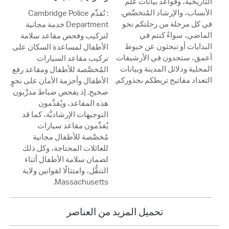
التاريخية، وقواعد بيانات علم
الأنساب، والإرشاد المُتخصِّص.
: تُقدِّم Cambridge Police
في كل مرحلة من رحلتكم نحو
Department خدمة مجانية
الماضي، سواءً كنتم في
لتركيب وفحص مقاعد سلامة
البدايات أو تبحثون عن خيوط
الأطفال لمساعدة السكان على
أعمق، ستجدون في الأرشيفات
تركيب مقاعد السيارات
المحلية ودلائل المدينة وبيانات
المُخصَّصة للأطفال ومقاعد رفع
التعداد مفاتيح تربطكم بجذوركم.
الأطفال وأحزمة الأمان على نحوٍ
صحيح. إذ يفحص ضباط مدرَّبون
هذه المقاعد، ويُقدِّمون
التوجيهات الإرشاديَّة، كما قد
يُقدِّمون مقاعد سيارات
مُخصَّصة للأطفال مجانية
للعائلات المحتاجة، وكل ذلك
لضمان سلامة الأطفال أثناء
التنقُّل، وامتثالًا لقوانين ولاية
Massachusetts.
تحميل المزيد من العناصر