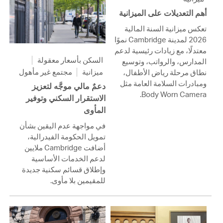
أهم التعديلات على الميزانية
تعكس ميزانية السنة المالية
2026 لمدينة Cambridge نموًا
معتدلًا، مع زيادات رئيسية لدعم
السكن بأسعار معقولة
المدارس، والرواتب، وتوسيع
ميزانية
مجتمع غير مأهول
نطاق مرحلة رياض الأطفال،
ومبادرات السلامة العامة مثل
دعمٌ مالي موجَّه لتعزيز
Body Worn Camera.
الاستقرار السكني وتوفير
المأوى
في مواجهة عدم اليقين بشأن
تمويل الحكومة الفيدرالية،
أضافت Cambridge ملايين
لدعم الخدمات الأساسية
وإطلاق قسائم سكنية جديدة
للمقيمين بلا مأوى.